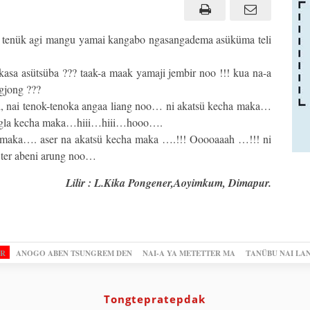
gar tenük agi mangu yamai kangabo ngasangadema asüküma teli
asa asütsüba ??? taak-a maak yamaji jembir noo !!! kua na-a
ngjong ???
di, nai tenok-tenoka angaa liang noo… ni akatsü kecha maka…
ngla kecha maka…hiii…hiii…hooo….
ka…. aser na akatsü kecha maka ….!!! Ooooaaah …!!! ni
 ter abeni arung noo…
Lilir : L.Kika Pongener,Aoyimkum, Dimapur.
OR
ANOGO ABEN TSUNGREM DEN
NAI-A YA METETTER MA
TANÜBU NAI LA
Tongtepratepdak