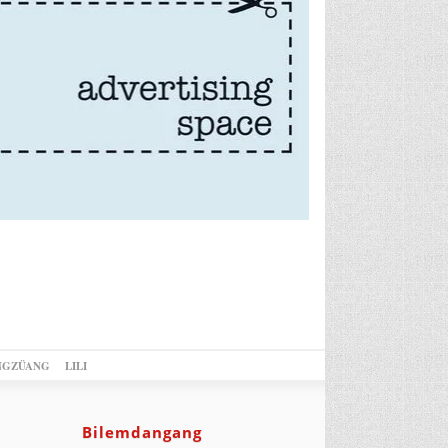
NGZÜANG
LILI
Bilemdangang