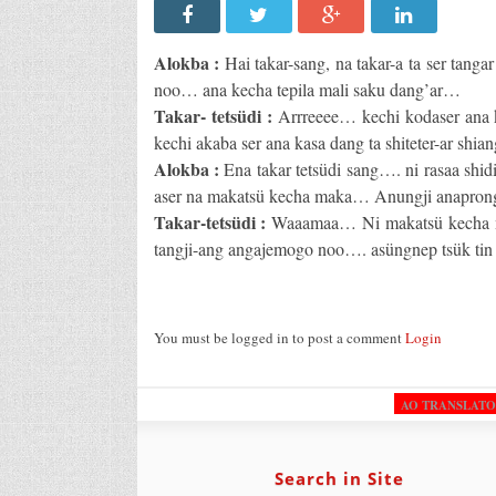
Alokba :
Hai takar-sang, na takar-a ta ser tan
noo… ana kecha tepila mali saku dang’ar…
Takar- tetsüdi :
Arrreeee… kechi kodaser ana k
kechi akaba ser ana kasa dang ta shiteter-ar shia
Alokba :
Ena takar tetsüdi sang…. ni rasaa shi
aser na makatsü kecha maka… Anungji anapro
Takar-tetsüdi :
Waaamaa… Ni makatsü kecha ma
tangji-ang angajemogo noo…. asüngnep tsük tin
You must be logged in to post a comment
Login
AO TRANSLAT
Search in Site