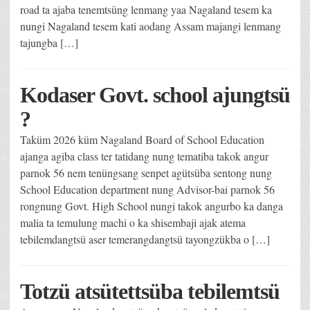
road ta ajaba tenemtsüng lenmang yaa Nagaland tesem ka
nungi Nagaland tesem kati aodang Assam majangi lenmang
tajungba […]
Kodaser Govt. school ajungtsü
?
Taküm 2026 küm Nagaland Board of School Education
ajanga agiba class ter tatidang nung tematiba takok angur
parnok 56 nem tenüngsang senpet agütsüba sentong nung
School Education department nung Advisor-bai parnok 56
rongnung Govt. High School nungi takok angurbo ka danga
malia ta temulung machi o ka shisembaji ajak atema
tebilemdangtsü aser temerangdangtsü tayongzükba o […]
Totzü atsütettsüba tebilemtsü