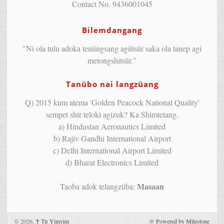
Contact No. 9436001045
Bilemdangang
"Ni ola tulu adoka tenüngsang agütsür saka ola tanep agi
metongshitsür."
Tanübo nai langzüang
Q) 2015 kum atema 'Golden Peacock National Quality'
sempet shir teloki agizuk? Ka Shimtetang.
a) Hindustan Aeronautics Limited
b) Rajiv Gandhi International Airport
c) Delhi International Airport Limited
d) Bharat Electronics Limited
Masaan
Taoba adok telangzüba:
© 2026,
↑
Tir Yimyim
@
Powered by Milestone