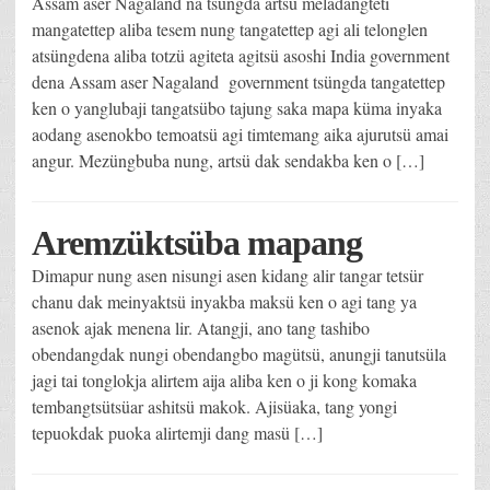
Assam aser Nagaland na tsüngda artsü meladangteti
mangatettep aliba tesem nung tangatettep agi ali telonglen
atsüngdena aliba totzü agiteta agitsü asoshi India government
dena Assam aser Nagaland government tsüngda tangatettep
ken o yanglubaji tangatsübo tajung saka mapa küma inyaka
aodang asenokbo temoatsü agi timtemang aika ajurutsü amai
angur. Mezüngbuba nung, artsü dak sendakba ken o […]
Aremzüktsüba mapang
Dimapur nung asen nisungi asen kidang alir tangar tetsür
chanu dak meinyaktsü inyakba maksü ken o agi tang ya
asenok ajak menena lir. Atangji, ano tang tashibo
obendangdak nungi obendangbo magütsü, anungji tanutsüla
jagi tai tonglokja alirtem aija aliba ken o ji kong komaka
tembangtsütsüar ashitsü makok. Ajisüaka, tang yongi
tepuokdak puoka alirtemji dang masü […]