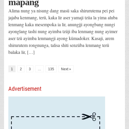
mapang
Alima nung ya nisung dang masü saka shirurutema pei pei
jajaba kenmang, terü, kaka lir aser yamaji tzüa la yima aluba
lenmang kaka mesempoka ia lir, anungjji ayongbang nungi
ayonglang tashi nung ayimba tzüji iba lenmang nung ayimer
aser tzü ayimba lenmangji ayong kümadoker. Kasaji, arem
shirurutem rongnunga, talisa shiti senzüba lenmang terü
balaka lir, […]
1
2
3
…
135
Next »
Advertisement