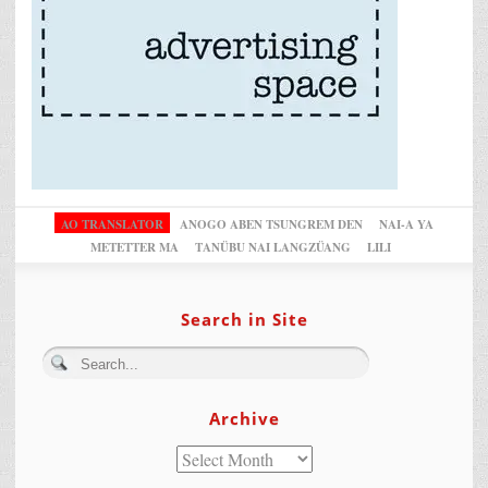
AO TRANSLATOR
ANOGO ABEN TSUNGREM DEN
NAI-A YA
METETTER MA
TANÜBU NAI LANGZÜANG
LILI
Search in Site
Archive