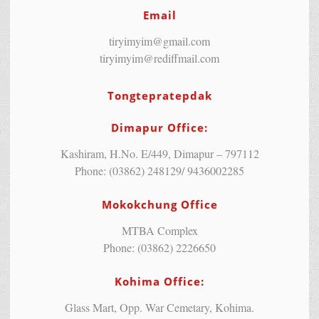
Email
tiryimyim@gmail.com
tiryimyim@rediffmail.com
Tongtepratepdak
Dimapur Office:
Kashiram, H.No. E/449, Dimapur – 797112
Phone: (03862) 248129/ 9436002285
Mokokchung Office
MTBA Complex
Phone: (03862) 2226650
Kohima Office:
Glass Mart, Opp. War Cemetary, Kohima.