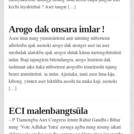
kechi inyaktettsü ? Aser tangar […]
Arogo dak onsara imlar !
Asen lima nung yimsüsürtemi anir nütsüng nübortemi
aibelenba ajak asenoki arogo dak atonger aser tai aser
meshidak atalokba ajak arogoi shitak küma metongshitsütsü
imlar. Ibaji tajungleni bilemdangra, arogo lenirtem dak
tashimait aika liaka nübortemi arogoibo temelenshi tajung
bener arutsütettsü ta imlar. Ajisüaka, tanü asen lima kija,
kibong, yimten aser loktiliba asoshi tia maka kaji, asenoki
[…]
ECI malenbangtsüla
– P Tiamongba Aier Congress lennir Rahul Gandhi-i Bihar
nung ‘Vote Adhikar Yatra’ ayonga agiba nung nisung aikati
shilem agia arudar aser iba sentong ya Opposition longjemba