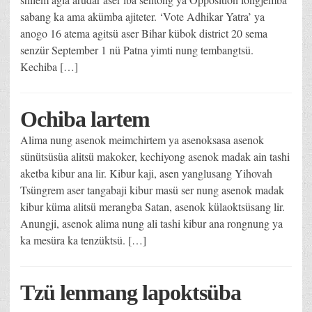
sabang ka ama akümba ajiteter. ‘Vote Adhikar Yatra’ ya
anogo 16 atema agitsü aser Bihar kübok district 20 sema
senzür September 1 nü Patna yimti nung tembangtsü.
Kechiba […]
Ochiba lartem
Alima nung asenok meimchirtem ya asenoksasa asenok
sünütsüsüa alitsü makoker, kechiyong asenok madak ain tashi
aketba kibur ana lir. Kibur kaji, asen yanglusang Yihovah
Tsüngrem aser tangabaji kibur masü ser nung asenok madak
kibur küma alitsü merangba Satan, asenok külaoktsüsang lir.
Anungji, asenok alima nung ali tashi kibur ana rongnung ya
ka mesüra ka tenzüktsü. […]
Tzü lenmang lapoktsüba