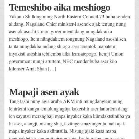
Temeshibo aika meshiogo
Yakanü Shillong nung North Eastern Council 73 buba senden
alidang, Nagaland Chief minister-i asenok ajak tenüng nung
asenok asoshi Union government dang nüngdak aika
meshiogo. Item nüngdaktem rongnung Nagaland asoshi sen
talila nüngdakba indang shiogo aser terenlok mapatem
inyaktsü asoshia tebilemba aika lemsatepogo. Itemji Union
government nungi arurtem, NEC mendenbuba aser kilo
kilonser Amit Shah […]
Mapaji asen ayak
Tang tashi nung agia aruba AKM inti mungdangtem nung
lenirtemi kanga temulung agüja kaketshir aser lanurtem dang
len sayutsü merangbaji mapa inyaker kaka kümdaktsünüba ya
lir aser, atangji, nisung shia, tazünger-mazünger ta mali ajak
mapa inyaker kaka akümtsüla. Nisung ajaki kasa mapa
meinyaktettsü, anungji nisung shiai kechi mapa jangrar aser