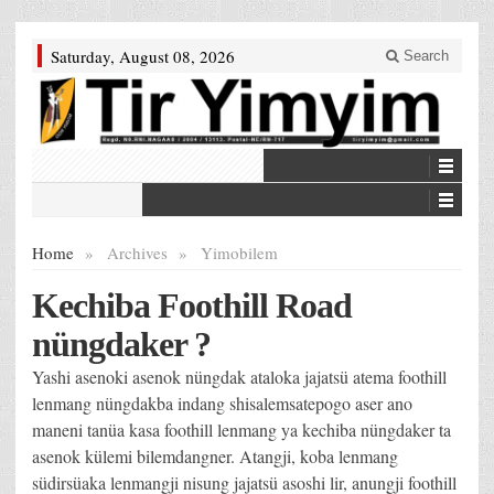
Saturday, August 08, 2026
Search
Home
»
Archives
»
Yimobilem
Kechiba Foothill Road
nüngdaker ?
Yashi asenoki asenok nüngdak ataloka jajatsü atema foothill
lenmang nüngdakba indang shisalemsatepogo aser ano
maneni tanüa kasa foothill lenmang ya kechiba nüngdaker ta
asenok külemi bilemdangner. Atangji, koba lenmang
südirsüaka lenmangji nisung jajatsü asoshi lir, anungji foothill