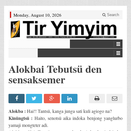
Monday, August 10, 2026
Search
Alokbai Tebutsü den
sensaksemer
Alokba :
Hai!! Tantsü, kanga junga sati kuli agiogo na?
Kinüngtsü :
Haito, senotsü aika indoka benjong yanglurbo
yamaji mongteter adi.