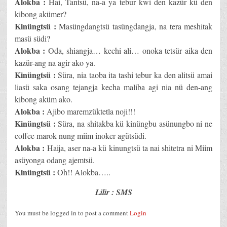
Alokba :
Hai, Tantsü, na-a ya tebur kwi den kazür kü den
kibong akümer?
Kinüngtsü :
Masüngdangtsü tasüngdangja, na tera meshitak
masü südi?
Alokba :
Oda, shiangja… kechi ali… onoka tetsür aika den
kazür-ang na agir ako ya.
Kinüngtsü :
Süra, nia taoba ita tashi tebur ka den alitsü amai
liasü saka osang tejangja kecha maliba agi nia nü den-ang
kibong aküm ako.
Alokba :
Ajibo maremzüktetla noji!!!
Kinüngtsü :
Süra, na shitakba kü kinüngbu asünungbo ni ne
coffee marok nung miim inoker agütsüdi.
Alokba :
Haija, aser na-a kü kinungtsü ta nai shitetra ni Miim
asüyonga odang ajemtsü.
Kinüngtsü :
Oh!! Alokba…..
Lilir : SMS
You must be logged in to post a comment
Login