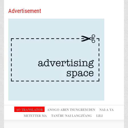
Advertisement
AO TRANSLATOR
ANOGO ABEN TSUNGREM DEN
NAI-A YA
METETTER MA
TANÜBU NAI LANGZÜANG
LILI