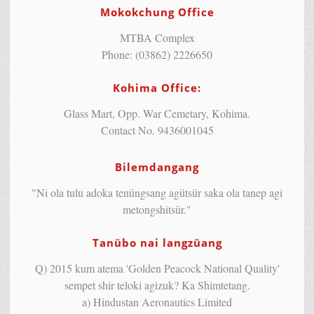
Mokokchung Office
MTBA Complex
Phone: (03862) 2226650
Kohima Office:
Glass Mart, Opp. War Cemetary, Kohima.
Contact No. 9436001045
Bilemdangang
"Ni ola tulu adoka tenüngsang agütsür saka ola tanep agi
metongshitsür."
Tanübo nai langzüang
Q) 2015 kum atema 'Golden Peacock National Quality'
sempet shir teloki agizuk? Ka Shimtetang.
a) Hindustan Aeronautics Limited