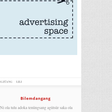
NGZÜANG
LILI
Bilemdangang
Ni ola tulu adoka tenüngsang agütsür saka ola