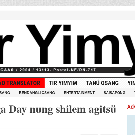
AO TRANSLATOR
TIR YIMYIM
TANÜ OSANG
YI
OSANG
BENDANGLI OSANG
ENTERTAINMENT
SAISAPONG
a Day nung shilem agitsü
Ad