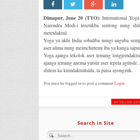
Dimapur, June 20 (TYO):
International Yoga
Narendra Modi-i tenzükba sentong nung shi
metetdaktsü.
Yoga ya akhi India sobaliba nungi anguba semp
aser alima nung meimchirtemi iba ya kanga sapua
Yoga ajanga tekolok aser temang longjemdaktsü
ajanga temang anema yutsür aser tepela agütsür
shilem ka kümdaktsütsüla, ta paisa ayongzük.
You must be logged in to post a comment
Login
AO TRANSLAT
Search in Site