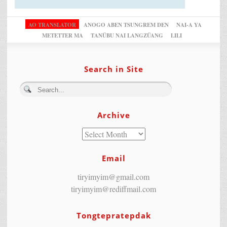
AO TRANSLATOR
ANOGO ABEN TSUNGREM DEN
NAI-A YA
METETTER MA
TANÜBU NAI LANGZÜANG
LILI
Search in Site
Archive
Email
tiryimyim@gmail.com
tiryimyim@rediffmail.com
Tongtepratepdak