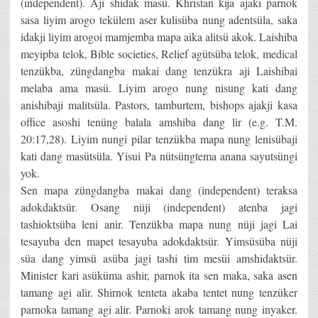
(independent). Aji shidak masü. Khristan kija ajaki parnok
sasa liyim arogo tekülem aser kulisüba nung adentsüla, saka
idakji liyim arogoi mamjemba mapa aika alitsü akok. Laishiba
meyipba telok, Bible societies, Relief agütsüba telok, medical
tenzükba, züngdangba makai dang tenzükra aji Laishibai
melaba ama masü. Liyim arogo nung nisung kati dang
anishibaji malitsüla. Pastors, tamburtem, bishops ajakji kasa
office asoshi tenüng balala amshiba dang lir (e.g. T.M.
20:17,28). Liyim nungi pilar tenzükba mapa nung lenisübaji
kati dang masütsüla. Yisui Pa nütsüngtema anana sayutsüngi
yok.
Sen mapa züngdangba makai dang (independent) teraksa
adokdaktsür. Osang nüji (independent) atenba jagi
tashioktsüba leni anir. Tenzükba mapa nung nüji jagi Lai
tesayuba den mapet tesayuba adokdaktsür. Yimsüsüba nüji
süa dang yimsü asüba jagi tashi tim mesüi amshidaktsür.
Minister kari asüküma ashir, parnok ita sen maka, saka asen
tamang agi alir. Shirnok tenteta akaba tentet nung tenzüker
parnoka tamang agi alir. Parnoki arok tamang nung inyaker.