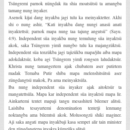
Tsüngremi parnok nüngdak ita shia moatsütsü ta amangba
tamang nung inyaker.
Asenok kijai dang inyakba jagi tulu ka meinyaktetter. Akhi
shi o nung ashir, “Kati inyakba dang nungi anasü anati
inyaktettsü; parnok mapa nung taa tajung angutsü” (Sayu.
4:9). Independent süa inyakba nung temulung süa inyaktsü
akok, saka Tsüngrem yimli nungbo tulu ka majangzüktsü.
Independent süa tenzükba jagi tajizükba mapa/jilu aiba mapa
adokdaktsür, koba agi Tsüngrem yimli rongsen laludaktsür.
Khrista nung tamangertem ajak chubatem aser putirtem
madak Temaba Putir shiba mapa melenshitsütsü aser
züngdangtsü makok, Pa ama meinyaktsüla.
Iba nung independent süa inyaker ajak aitoktsür ta
mangatettsüla. Mapa kar independent süa inyaktsü mapa lir.
Ainkartemi tentet mapaji tangu mesashiteti bilemer alitsü.
Laishiba tesayurtemi denomination tentetji lenmang
noktangba ama bilemtsü akok. Molusongzü shiki maginer.
Aji saka angati mapa inyakbaji kasa sempet alir tain minister
den züngdangtepa inyakra kümzüka alitsü.