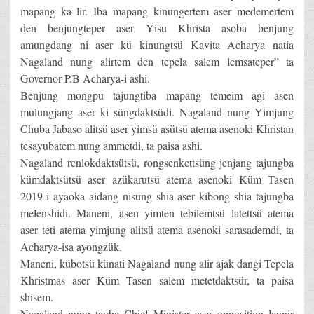
mapang ka lir. Iba mapang kinungertem aser medemertem
den benjungteper aser Yisu Khrista asoba benjung
amungdang ni aser kü kinungtsü Kavita Acharya natia
Nagaland nung alirtem den tepela salem lemsateper” ta
Governor P.B Acharya-i ashi.
Benjung mongpu tajungtiba mapang temeim agi asen
mulungjang aser ki süngdaktsüdi. Nagaland nung Yimjung
Chuba Jabaso alitsü aser yimsü asütsü atema asenoki Khristan
tesayubatem nung ammetdi, ta paisa ashi.
Nagaland renlokdaktsütsü, rongsenkettsüng jenjang tajungba
kümdaktsütsü aser azükarutsü atema asenoki Küm Tasen
2019-i ayaoka aidang nisung shia aser kibong shia tajungba
melenshidi. Maneni, asen yimten tebilemtsü latettsü atema
aser teti atema yimjung alitsü atema asenoki sarasademdi, ta
Acharya-isa ayongzük.
Maneni, kübotsü künati Nagaland nung alir ajak dangi Tepela
Khristmas aser Küm Tasen salem metetdaktsür, ta paisa
shisem.
Nagaland nung taoba Chief Minister aser opposition lennir