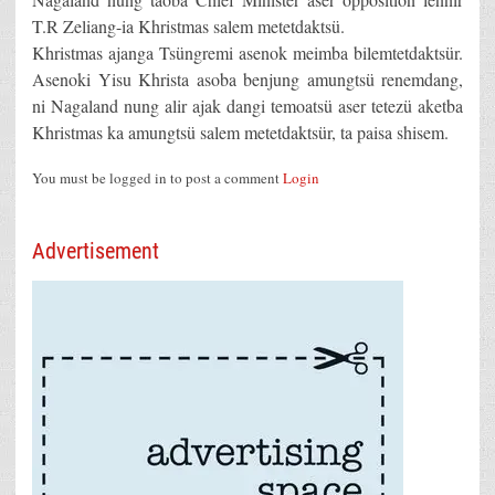
T.R Zeliang-ia Khristmas salem metetdaktsü.
Khristmas ajanga Tsüngremi asenok meimba bilemtetdaktsür.
Asenoki Yisu Khrista asoba benjung amungtsü renemdang,
ni Nagaland nung alir ajak dangi temoatsü aser tetezü aketba
Khristmas ka amungtsü salem metetdaktsür, ta paisa shisem.
You must be logged in to post a comment
Login
Advertisement