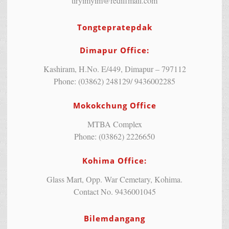
tiryimyim@rediffmail.com
Tongtepratepdak
Dimapur Office:
Kashiram, H.No. E/449, Dimapur – 797112
Phone: (03862) 248129/ 9436002285
Mokokchung Office
MTBA Complex
Phone: (03862) 2226650
Kohima Office:
Glass Mart, Opp. War Cemetary, Kohima.
Contact No. 9436001045
Bilemdangang