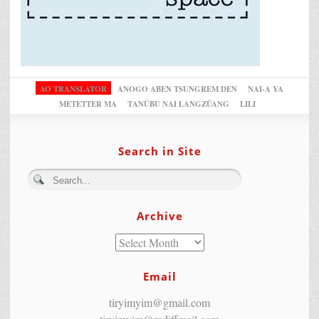
AO TRANSLATOR
ANOGO ABEN TSUNGREM DEN
NAI-A YA
METETTER MA
TANÜBU NAI LANGZÜANG
LILI
Search in Site
Archive
Email
tiryimyim@gmail.com