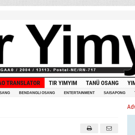
AO TRANSLATOR
TIR YIMYIM
TANÜ OSANG
YI
OSANG
BENDANGLI OSANG
ENTERTAINMENT
SAISAPONG
Ad