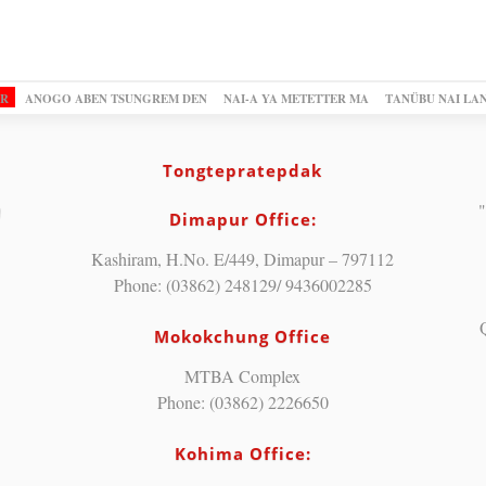
OR
ANOGO ABEN TSUNGREM DEN
NAI-A YA METETTER MA
TANÜBU NAI LA
Tongtepratepdak
"
Dimapur Office:
Kashiram, H.No. E/449, Dimapur – 797112
Phone: (03862) 248129/ 9436002285
Mokokchung Office
MTBA Complex
Phone: (03862) 2226650
Kohima Office: