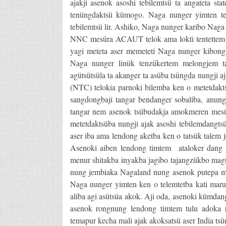
ajakji asenok asoshi tebilemtsü ta angateta st
tenüngdaktsü kümogo. Naga nunger yimten t
tebilemtsü lir. Ashiko, Naga nunger karibo Nag
NNC mesüra ACAUT telok ama lokti tentettem te
yagi meteta aser memeteti Naga nunger kibong
Naga nunger linük tenzükertem melongjem t
agütsütsüla ta akanger ta asüba tsüngda nungji a
(NTC) telokia parnoki bilemba ken o metetda
sangdongbaji tangar bendanger sobaliba, anung
tangar nem asenok tsübudakja amokmeren mesüd
metetdaktsüba nungji ajak asoshi tebilemdangtsü 
aser iba ama lendong aketba ken o tatsük talem 
Asenoki aiben lendong timtem ataloker dang te
menur shitakba inyakba jagibo tajangzükbo mag
nung jembiaka Nagaland nung asenok putepa mel
Naga nunger yimten ken o telemtetba kati maru
aliba agi asütsüa akok. Aji oda, asenoki kümdan
asenok rongnung lendong timtem tulu adoka ro
temapur kecha mali ajak akoksatsü aser India 