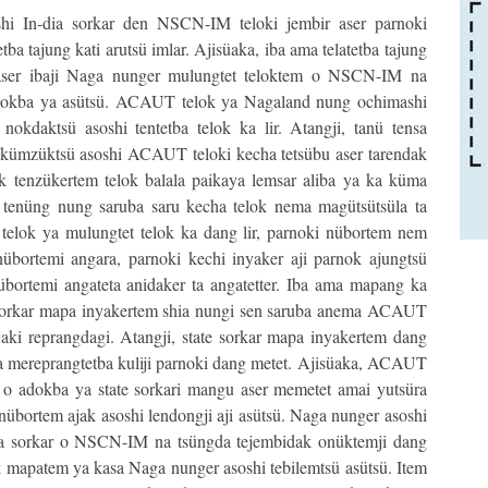
shi In-dia sorkar den NSCN-IM teloki jembir aser parnoki
ba tajung kati arutsü imlar. Ajisüaka, iba ama telatetba tajung
r aser ibaji Naga nunger mulungtet teloktem o NSCN-IM na
 adokba ya asütsü. ACAUT telok ya Nagaland nung ochimashi
okdaktsü asoshi tentetba telok ka lir. Atangji, tanü tensa
i kümzüktsü asoshi ACAUT teloki kecha tetsübu aser tarendak
k tenzükertem telok balala paikaya lemsar aliba ya ka küma
tenüng nung saruba saru kecha telok nema magütsütsüla ta
elok ya mulungtet telok ka dang lir, parnoki nübortem nem
übortemi angara, parnoki kechi inyaker aji parnok ajungtsü
übortemi angateta anidaker ta angatetter. Iba ama mapang ka
sorkar mapa inyakertem shia nungi sen saruba anema ACAUT
ajaki reprangdagi. Atangji, state sorkar mapa inyakertem dang
aka mereprangtetba kuliji parnoki dang metet. Ajisüaka, ACAUT
o adokba ya state sorkari mangu aser memetet amai yutsüra
nübortem ajak asoshi lendongji aji asütsü. Naga nunger asoshi
dia sorkar o NSCN-IM na tsüngda tejembidak onüktemji dang
 mapatem ya kasa Naga nunger asoshi tebilemtsü asütsü. Item