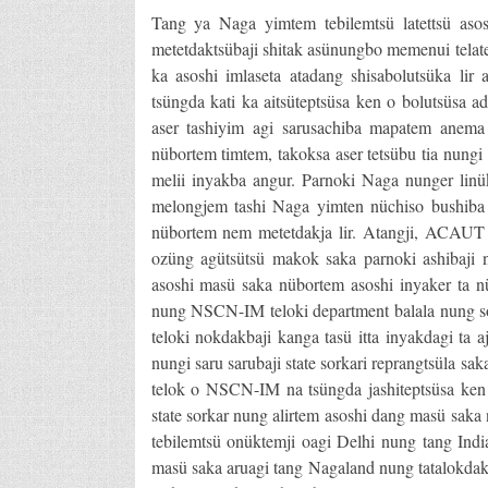
Tang ya Naga yimtem tebilemtsü latettsü aso
metetdaktsübaji shitak asünungbo memenui telatet
ka asoshi imlaseta atadang shisabolutsüka li
tsüngda kati ka aitsüteptsüsa ken o bolutsüsa
aser tashiyim agi sarusachiba mapatem anema n
nübortem timtem, takoksa aser tetsübu tia nung
melii inyakba angur. Parnoki Naga nunger linü
melongjem tashi Naga yimten nüchiso bushiba 
nübortem nem metetdakja lir. Atangji, ACAUT t
ozüng agütsütsü makok saka parnoki ashibaji n
asoshi masü saka nübortem asoshi inyaker ta n
nung NSCN-IM teloki department balala nung 
teloki nokdakbaji kanga tasü itta inyakdagi ta 
nungi saru sarubaji state sorkari reprangtsüla s
telok o NSCN-IM na tsüngda jashiteptsüsa ken 
state sorkar nung alirtem asoshi dang masü saka 
tebilemtsü onüktemji oagi Delhi nung tang In
masü saka aruagi tang Nagaland nung tatalokdak