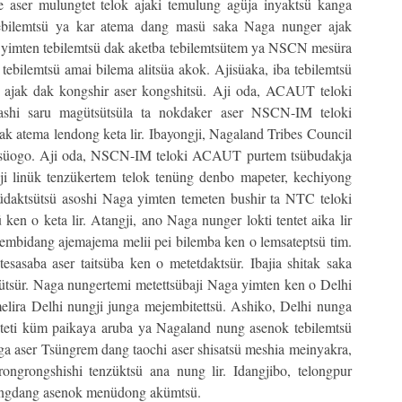
ate aser mulungtet telok ajaki temulung agüja inyaktsü kanga
ebilemtsü ya kar atema dang masü saka Naga nunger ajak
a yimten tebilemtsü dak aketba tebilemtsütem ya NSCN mesüra
bilemtsü amai bilema alitsüa akok. Ajisüaka, iba tebilemtsü
 ajak dak kongshir aser kongshitsü. Aji oda, ACAUT teloki
ashi saru magütsütsüla ta nokdaker aser NSCN-IM teloki
jak atema lendong keta lir. Ibayongji, Nagaland Tribes Council
ktsüogo. Aji oda, NSCN-IM teloki ACAUT purtem tsübudakja
ji linük tenzükertem telok tenüng denbo mapeter, kechiyong
aktsütsü asoshi Naga yimten temeten bushir ta NTC teloki
ken o keta lir. Atangji, ano Naga nunger lokti tentet aika lir
jembidang ajemajema melii pei bilemba ken o lemsateptsü tim.
sasaba aser taitsüba ken o metetdaktsür. Ibajia shitak saka
ütsür. Naga nungertemi metettsübaji Naga yimten ken o Delhi
ira Delhi nungji junga mejembitettsü. Ashiko, Delhi nunga
teti küm paikaya aruba ya Nagaland nung asenok tebilemtsü
ga aser Tsüngrem dang taochi aser shisatsü meshia meinyakra,
ngrongshishi tenzüktsü ana nung lir. Idangjibo, telongpur
tsüngdang asenok menüdong akümtsü.