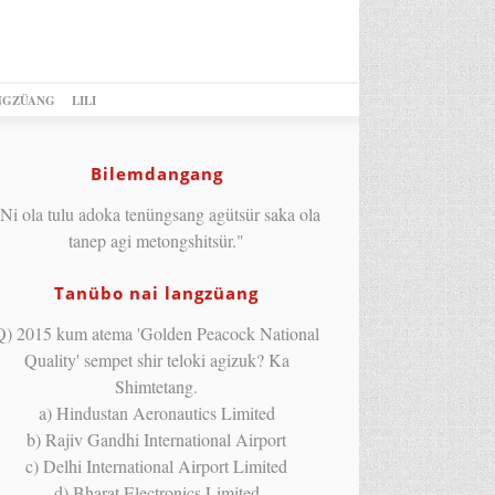
NGZÜANG
LILI
Bilemdangang
Ni ola tulu adoka tenüngsang agütsür saka ola
tanep agi metongshitsür."
Tanübo nai langzüang
Q) 2015 kum atema 'Golden Peacock National
Quality' sempet shir teloki agizuk? Ka
Shimtetang.
a) Hindustan Aeronautics Limited
b) Rajiv Gandhi International Airport
c) Delhi International Airport Limited
d) Bharat Electronics Limited