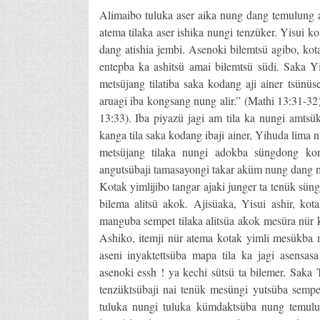
Alimaibo tuluka aser aika nung dang temulung 
atema tilaka aser ishika nungi tenzüker. Yisui k
dang atishia jembi. Asenoki bilemtsü agibo, kota
entepba ka ashitsü amai bilemtsü südi. Saka Y
metsüjang tilatiba saka kodang aji ainer tsü
aruagi iba kongsang nung alir.” (Mathi 13:31-32)
13:33). Iba piyazü jagi am tila ka nungi amtsü
kanga tila saka kodang ibaji ainer, Yihuda lima 
metsüjang tilaka nungi adokba süngdong kon
angutsübaji tamasayongi takar aküm nung dang m
Kotak yimlijibo tangar ajaki junger ta tenük sün
bilema alitsü akok. Ajisüaka, Yisui ashir, kot
manguba sempet tilaka alitsüa akok mesüra nür k
Ashiko, itemji nür atema kotak yimli mesükba me
aseni inyaktettsüba mapa tila ka jagi asensas
asenoki essh ! ya kechi sütsü ta bilemer. Sak
tenzüktsübaji nai tenük mesüngi yutsüba sempet
tuluka nungi tuluka kümdaktsüba nung temulu