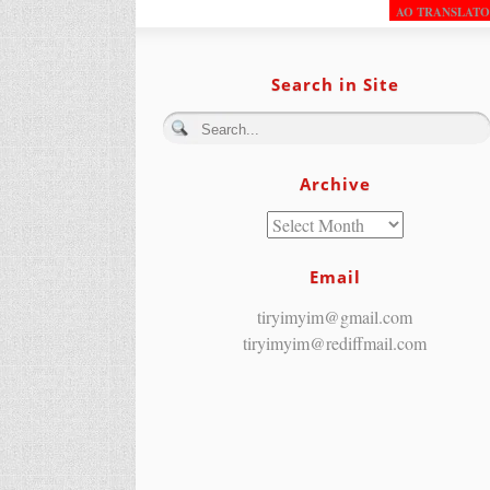
AO TRANSLAT
Search in Site
Archive
Email
tiryimyim@gmail.com
tiryimyim@rediffmail.com