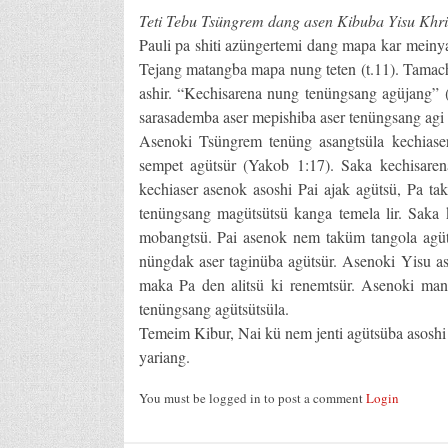
Teti Tebu Tsüngrem dang asen Kibuba Yisu Khris
Pauli pa shiti azüngertemi dang mapa kar meinyak
Tejang matangba mapa nung teten (t.11). Tamachi 
ashir. “Kechisarena nung tenüngsang agüjang” 
sarasademba aser mepishiba aser tenüngsang agi
Asenoki Tsüngrem tenüng asangtsüla kechiaser 
sempet agütsür (Yakob 1:17). Saka kechisaren
kechiaser asenok asoshi Pai ajak agütsü, Pa t
tenüngsang magütsütsü kanga temela lir. Saka 
mobangtsü. Pai asenok nem taküm tangola agüt
nüngdak aser taginüba agütsür. Asenoki Yisu as
maka Pa den alitsü ki renemtsür. Asenoki man
tenüngsang agütsütsüla.
Temeim Kibur, Nai kü nem jenti agütsüba asoshi
yariang.
You must be logged in to post a comment
Login