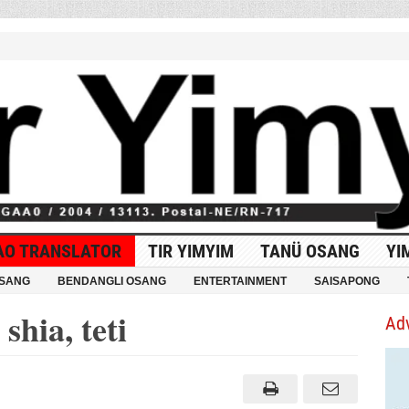
AO TRANSLATOR
TIR YIMYIM
TANÜ OSANG
YI
OSANG
BENDANGLI OSANG
ENTERTAINMENT
SAISAPONG
hia, teti
Ad