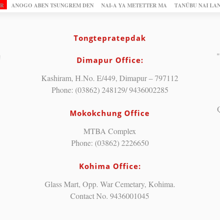
OR
ANOGO ABEN TSUNGREM DEN
NAI-A YA METETTER MA
TANÜBU NAI LA
Tongtepratepdak
"
Dimapur Office:
Kashiram, H.No. E/449, Dimapur – 797112
Phone: (03862) 248129/ 9436002285
Mokokchung Office
MTBA Complex
Phone: (03862) 2226650
Kohima Office:
Glass Mart, Opp. War Cemetary, Kohima.
Contact No. 9436001045