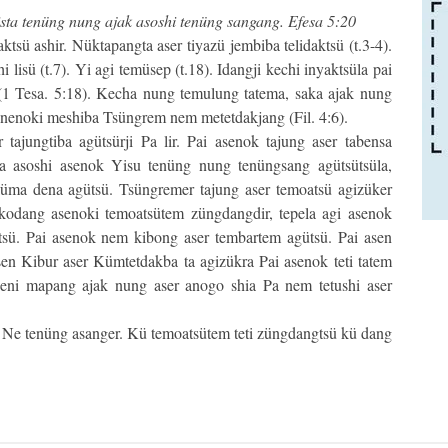
ta tenüng nung ajak asoshi tenüng sangang. Efesa 5:20
tsü ashir. Nüktapangta aser tiyazü jembiba telidaktsü (t.3-4).
lisü (t.7). Yi agi temüsep (t.18). Idangji kechi inyaktsüla pai
(1 Tesa. 5:18). Kecha nung temulung tatema, saka ajak nung
 nenoki meshiba Tsüngrem nem metetdakjang (Fil. 4:6).
tajungtiba agütsürji Pa lir. Pai asenok tajung aser tabensa
a asoshi asenok Yisu tenüng nung tenüngsang agütsütsüla,
aküma dena agütsü. Tsüngremer tajung aser temoatsü agizüker
kodang asenoki temoatsütem züngdangdir, tepela agi asenok
sü. Pai asenok nem kibong aser tembartem agütsü. Pai asen
en Kibur aser Kümtetdakba ta agizükra Pai asenok teti tatem
eni mapang ajak nung aser anogo shia Pa nem tetushi aser
 Ne tenüng asanger. Kü temoatsütem teti züngdangtsü kü dang