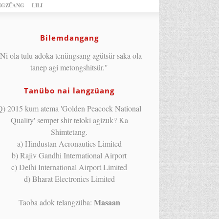
NGZÜANG
LILI
Bilemdangang
Ni ola tulu adoka tenüngsang agütsür saka ola
tanep agi metongshitsür."
Tanübo nai langzüang
Q) 2015 kum atema 'Golden Peacock National
Quality' sempet shir teloki agizuk? Ka
Shimtetang.
a) Hindustan Aeronautics Limited
b) Rajiv Gandhi International Airport
c) Delhi International Airport Limited
d) Bharat Electronics Limited
Masaan
Taoba adok telangzüba: