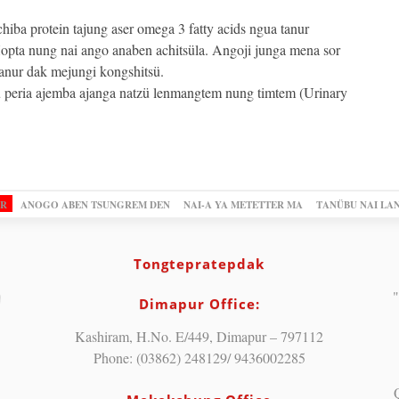
iba protein tajung aser omega 3 fatty acids ngua tanur
Hopta nung nai ango anaben achitsüla. Angoji junga mena sor
anur dak mejungi kongshitsü.
zü peria ajemba ajanga natzü lenmangtem nung timtem (Urinary
OR
ANOGO ABEN TSUNGREM DEN
NAI-A YA METETTER MA
TANÜBU NAI LA
Tongtepratepdak
"
Dimapur Office:
Kashiram, H.No. E/449, Dimapur – 797112
Phone: (03862) 248129/ 9436002285