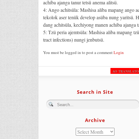
achiba ajanga tanur tetsü anema alitsü.
4: Ango achitsüla: Mashisa aliba mapang ango ach
tekolok aser tenük develop asüba nung yaritsü. 
dang achitsüla, kechiyong manen achiba ajanga t
5: Tzü peria ajemtsüla: Mashisa aliba mapang t
tract infections) nungi jenbutsü.
You must be logged in to post a comment
Login
AO TRANSLAT
Search in Site
Archive