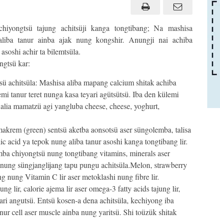
chiyongtsü tajung achitsüji kanga tongtibang; Na mashisa
aliba tanur ainba ajak nung kongshir. Anungji nai achiba
asoshi achir ta bilemtsüla.
ngtsü kar:
ü achitsüla: Mashisa aliba mapang calcium shitak achiba
emi tanur teret nunga kasa teyari agütsütsü. Iba den külemi
alia mamatzü agi yangluba cheese, cheese, yoghurt,
makrem (green) sentsü aketba aonsotsü aser süngolemba, talisa
ic acid ya tepok nung aliba tanur asoshi kanga tongtibang lir.
mba chiyongtsü nung tongtibang vitamins, minerals aser
nung süngjanglijang tapu pungu achitsüla.Melon, strawberry
g nung Vitamin C lir aser metoklashi nung fibre lir.
ng lir, calorie ajema lir aser omega-3 fatty acids tajung lir,
eyari angutsü. Entsü kosen-a dena achitsüla, kechiyong iba
anur cell aser muscle ainba nung yaritsü. Shi toüzük shitak