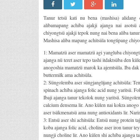
Tanur tetsü kati nu bena (mashisa) alidang 
alibamapang achiba ajakji ajanga nai asotsü 
chiyongtsü ajakji tepok nung nai bena aliba tanur 
Mashisa aliba mapang achitsüla tongtipang chiyo
1: Mamatzü aser mamatzü agi yangluba chiyongts
ajanga nü teret aser tepo tashi itdaktsüba den kül
anogoshia mamatzü marok ka ajemtsüla. Iba dak 
buttermilk ama achitsüla.
2: Süngolemba aser süngjanglijang achitsüla: Te
spinach achiba ajanga folic acid nung yaritsü. Fol
Ibaji ajanga tanur tekolok nung yaritsü. Süngole
calcium densema lir. Ano külen nai kokra anogo 
aser tsükmenatsü ama nung antioxidants lir. Narin
3: Entsü aser shi achitsüla: Entsü nung protein taju
koba ajanga folic acid, choline aser iron tanur t
nungji choline lir. Ano külen shi achiba ajanga t