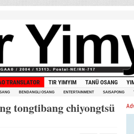
AO TRANSLATOR
TIR YIMYIM
TANÜ OSANG
YI
OSANG
BENDANGLI OSANG
ENTERTAINMENT
SAISAPONG
ng tongtibang chiyongtsü
Ad