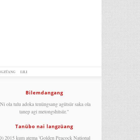
NGZÜANG
LILI
Bilemdangang
Ni ola tulu adoka tenüngsang agütsür saka ola
tanep agi metongshitsür."
Tanübo nai langzüang
Q) 2015 kum atema 'Golden Peacock National