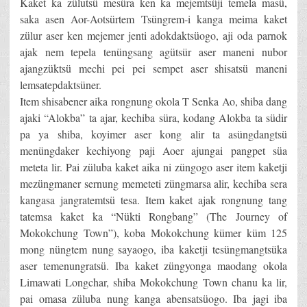
Kaket ka zülutsü mesüra ken ka mejemtsüji temela masü,
saka asen Aor-Aotsürtem Tsüngrem-i kanga meima kaket
zülur aser ken mejemer jenti adokdaktsüogo, aji oda parnok
ajak nem tepela tenüngsang agütsür aser maneni nubor
ajangzüktsü mechi pei pei sempet aser shisatsü maneni
lemsatepdaktsüner.
Item shisabener aika rongnung okola T Senka Ao, shiba dang
ajaki “Alokba” ta ajar, kechiba süra, kodang Alokba ta südir
pa ya shiba, koyimer aser kong alir ta asüngdangtsü
menüngdaker kechiyong paji Aoer ajungai pangpet süa
meteta lir. Pai züluba kaket aika ni züngogo aser item kaketji
mezüngmaner sernung memeteti züngmarsa alir, kechiba sera
kangasa jangratemtsü tesa. Item kaket ajak rongnung tang
tatemsa kaket ka “Nükti Rongbang” (The Journey of
Mokokchung Town”), koba Mokokchung kümer küm 125
mong nüngtem nung sayaogo, iba kaketji tesüngmangtsüka
aser temenungratsü. Iba kaket züngyonga maodang okola
Limawati Longchar, shiba Mokokchung Town chanu ka lir,
pai omasa züluba nung kanga abensatsüogo. Iba jagi iba