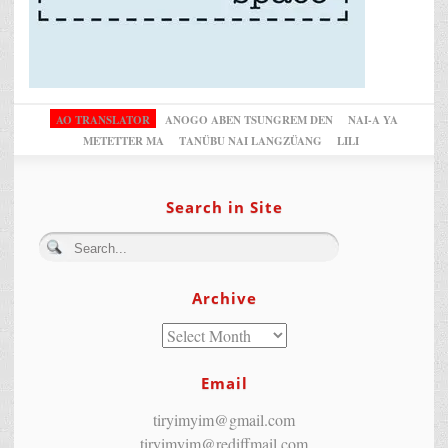
AO TRANSLATOR
ANOGO ABEN TSUNGREM DEN
NAI-A YA
METETTER MA
TANÜBU NAI LANGZÜANG
LILI
Search in Site
Archive
Email
tiryimyim@gmail.com
tiryimyim@rediffmail.com