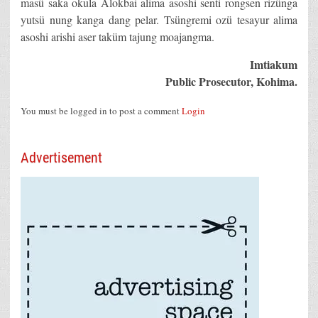
masü saka okula Alokbai alima asoshi senti rongsen rizünga
yutsü nung kanga dang pelar. Tsüngremi ozü tesayur alima
asoshi arishi aser taküm tajung moajangma.
Imtiakum
Public Prosecutor, Kohima.
You must be logged in to post a comment
Login
Advertisement