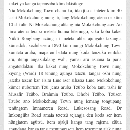
kaket ya kanga tapensaba kümdaktsüogo.
Nia Mokokchung Town chanu ka, idakji soa inteter küm 40
tashi Mokokchung nung lir, tang Mokokchung atena or küm
10 shi alir. Ni Mokokchung alitang nia Mokokchung aser Ao
lima atema terabo meteta lirama bilemogo, saka koba kaket
Nükti Rongbang azüng ni meteta aliba ajungato tazüngla
kümadok, kechibasera 1890 küm nungi Mokokchung Town
kümteta aruba, maparen balala nung koda tenzüka renloka
aru, itemji angazükdang wah, yamai aru asüana ta peria
angatetdaktsü. Iba kaket nung Mokokchung Town nung
kiyong (Ward) 18 tenüng ajunga tetezü, tangar oshi nung
jatetba tesem kar, Faltu Line aser Khasia Line, Mokokchung
kümer nubortem Tzü jema aruba Tzübo koba tanu tashi lir
Musafir Tzübo, Brahmin Tzübo, Dhobi Tzübo, Tzüsen
Tzübo ano Mokokchung Town nung lemang tongtipang
tenüngtem Imnameren Road, Lukesosang Road, Dr
Imkongliba Road amala tetetzü tejangja den koda ser item
nüngjatem agütsü, item ajakji kanga tang rajema zülua
angudang kanga tang menungraseta item tesemtem ajak nung