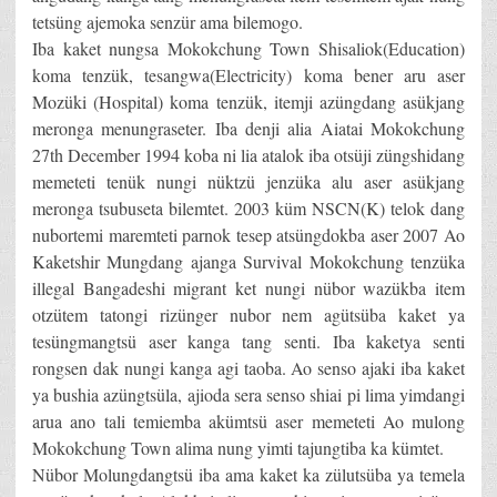
tetsüng ajemoka senzür ama bilemogo.
Iba kaket nungsa Mokokchung Town Shisaliok(Education)
koma tenzük, tesangwa(Electricity) koma bener aru aser
Mozüki (Hospital) koma tenzük, itemji azüngdang asükjang
meronga menungraseter. Iba denji alia Aiatai Mokokchung
27th December 1994 koba ni lia atalok iba otsüji züngshidang
memeteti tenük nungi nüktzü jenzüka alu aser asükjang
meronga tsubuseta bilemtet. 2003 küm NSCN(K) telok dang
nubortemi maremteti parnok tesep atsüngdokba aser 2007 Ao
Kaketshir Mungdang ajanga Survival Mokokchung tenzüka
illegal Bangadeshi migrant ket nungi nübor wazükba item
otzütem tatongi rizünger nubor nem agütsüba kaket ya
tesüngmangtsü aser kanga tang senti. Iba kaketya senti
rongsen dak nungi kanga agi taoba. Ao senso ajaki iba kaket
ya bushia azüngtsüla, ajioda sera senso shiai pi lima yimdangi
arua ano tali temiemba akümtsü aser memeteti Ao mulong
Mokokchung Town alima nung yimti tajungtiba ka kümtet.
Nübor Molungdangtsü iba ama kaket ka zülutsüba ya temela