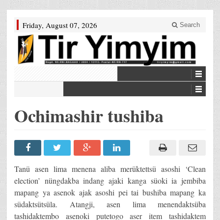
Friday, August 07, 2026
Search
Ochimashir tushiba
Tanü asen lima menena aliba merüktettsü asoshi ‘Clean
election’ nüngdakba indang ajaki kanga süoki ia jembiba
mapang ya asenok ajak asoshi pei tai bushiba mapang ka
südaktsütsüla. Atangji, asen lima menendaktsüba
tashidaktembo asenoki putetogo aser item tashidaktem