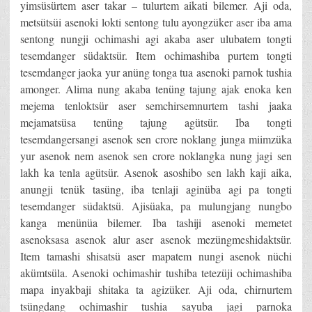
yimsüsürtem aser takar – tulurtem aikati bilemer. Aji oda,
metsütsüi asenoki lokti sentong tulu ayongzüker aser iba ama
sentong nungji ochimashi agi akaba aser ulubatem tongti
tesemdanger südaktsür. Item ochimashiba purtem tongti
tesemdanger jaoka yur anüng tonga tua asenoki parnok tushia
amonger. Alima nung akaba tenüng tajung ajak enoka ken
mejema tenloktsür aser semchirsemnurtem tashi jaaka
mejamatsüsa tenüng tajung agütsür. Iba tongti
tesemdangersangi asenok sen crore noklang junga miimzüka
yur asenok nem asenok sen crore noklangka nung jagi sen
lakh ka tenla agütsür. Asenok asoshibo sen lakh kaji aika,
anungji tenük tasüng, iba tenlaji aginüba agi pa tongti
tesemdanger südaktsü. Ajisüaka, pa mulungjang nungbo
kanga menünüa bilemer. Iba tashiji asenoki memetet
asenoksasa asenok alur aser asenok mezüngmeshidaktsür.
Item tamashi shisatsü aser mapatem nungi asenok nüchi
akümtsüla. Asenoki ochimashir tushiba tetezüji ochimashiba
mapa inyakbaji shitaka ta agizüker. Aji oda, chirnurtem
tsüngdang ochimashir tushia sayuba jagi parnoka