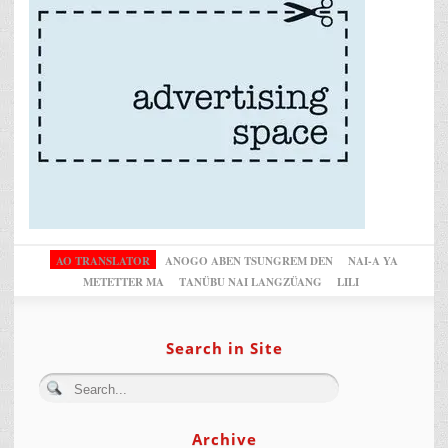
AO TRANSLATOR
ANOGO ABEN TSUNGREM DEN
NAI-A YA
METETTER MA
TANÜBU NAI LANGZÜANG
LILI
Search in Site
Archive