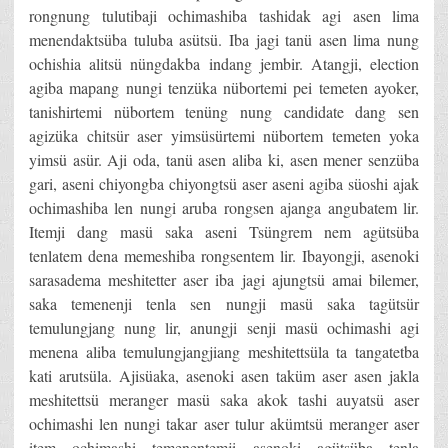
rongnung tulutibaji ochimashiba tashidak agi asen lima
menendaktsüba tuluba asütsü. Iba jagi tanü asen lima nung
ochishia alitsü nüngdakba indang jembir. Atangji, election
agiba mapang nungi tenzüka nübortemi pei temeten ayoker,
tanishirtemi nübortem tenüng nung candidate dang sen
agizüka chitsür aser yimsüsürtemi nübortem temeten yoka
yimsü asür. Aji oda, tanü asen aliba ki, asen mener senzüba
gari, aseni chiyongba chiyongtsü aser aseni agiba süoshi ajak
ochimashiba len nungi aruba rongsen ajanga angubatem lir.
Itemji dang masü saka aseni Tsüngrem nem agütsüba
tenlatem dena memeshiba rongsentem lir. Ibayongji, asenoki
sarasadema meshitetter aser iba jagi ajungtsü amai bilemer,
saka temenenji tenla sen nungji masü saka tagütsür
temulungjang nung lir, anungji senji masü ochimashi agi
menena aliba temulungjangjiang meshitettsüla ta tangatetba
kati arutsüla. Ajisüaka, asenoki asen taküm aser asen jakla
meshitettsü meranger masü saka akok tashi auyatsü aser
ochimashi len nungi takar aser tulur akümtsü meranger aser
item ochimashi temenentemji asenoki agütsüba tenla