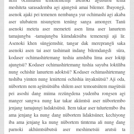
meshiteta sarasademba agi ajungtsü amai bilemer. Ibayongji,
asenok ajaki pei temenen nembanga yur ochimashi agi akaba
aser ulubatem nisungtem tenüng sanga amonger. Tanü
asenoki meteta aser memeteti asen lima aser lanurtem
tamajungba -tamajungba kümdaktsüba temenenji aji lir.
Asenoki khen süngjemshir, tangar dak mereprangli saka
asenoki asen tai aser tashimait indang bilemdangdi süra,
kodaser ochimashirtemang tushia amshiba lima aser loktiji
ajungtsü? Kodaser ochimashirtemang tushia sayuba loktiliba
nung ochishir lanurtem adoktsü? Kodaser ochimashirtemang
tushiba yimten nung lenirtemi ochishia inyaknütsü? Aji oda,
nübortem nem agütsütsüba shilem aser temoatsütem magütsüi
pei asoshi dang miima rezüngdena yudenba rongsen agi
manger sangwa nung kar takar akümtsü aser nübortembo
jenjang tamajungi ludaktsütsü. Item takar aser tulurtemibo iba
ama jenjang ka nung dang nübortem lidaktsüner, kechiyong
iba ama jenjang ka nung nübortem timtema ali nung dang
parnoki akhümtsübutsü aser meshimetsüi arutsü ta