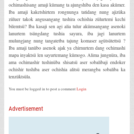
ochimashisang amaji kümang ta ajungshiba den kasa akümer.
Iba amaji kaketshirtem rongnunga tatidang nung ajizüka
züluer takok angusangang tushira ochishia zülurtemi kechi
bilemtsü? Iba kasaji sen agi alia tulur akümsangang asenoki
lanurtem tsüngdang tushia sayura, iba jagi lanurtem
mulungjang nung tangatetba tajung komaser agütsütettsü ?
Iba amaji tanübo asenok ajak ya chirnurtem dang ochimashi
mapa inyaktsü len sayurtemang kümogo. Alima jungnüra, iba
ama ochimashir tushinüba shisatsü aser sobalibaji endoker
ochishir tushiba aser ochishia alitsü merangba sobaliba ka
tenzüktsüla.
You must be logged in to post a comment
Login
Advertisement