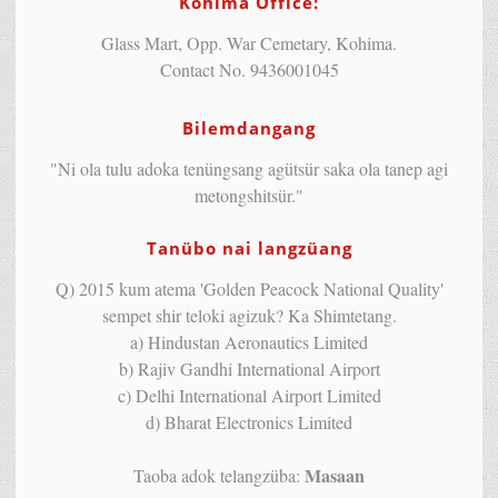
Kohima Office:
Glass Mart, Opp. War Cemetary, Kohima.
Contact No. 9436001045
Bilemdangang
"Ni ola tulu adoka tenüngsang agütsür saka ola tanep agi
metongshitsür."
Tanübo nai langzüang
Q) 2015 kum atema 'Golden Peacock National Quality'
sempet shir teloki agizuk? Ka Shimtetang.
a) Hindustan Aeronautics Limited
b) Rajiv Gandhi International Airport
c) Delhi International Airport Limited
d) Bharat Electronics Limited
Masaan
Taoba adok telangzüba: