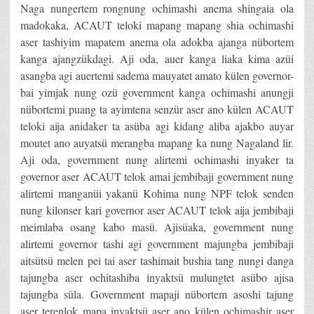
Naga nungertem rongnung ochimashi anema shingaia ola
madokaka, ACAUT teloki mapang mapang shia ochimashi
aser tashiyim mapatem anema ola adokba ajanga nübortem
kanga ajangzükdagi. Aji oda, auer kanga liaka kima azüi
asangba agi auertemi sadema mauyatet amato külen governor-
bai yimjak nung ozü government kanga ochimashi anungji
nübortemi puang ta ayimtena senzür aser ano külen ACAUT
teloki aija anidaker ta asüba agi kidang aliba ajakbo auyar
moutet ano auyatsü merangba mapang ka nung Nagaland lir.
Aji oda, government nung alirtemi ochimashi inyaker ta
governor aser ACAUT telok amai jembibaji government nung
alirtemi manganüi yakanü Kohima nung NPF telok senden
nung kilonser kari governor aser ACAUT telok aija jembibaji
meimlaba osang kabo masü. Ajisüaka, government nung
alirtemi governor tashi agi government majungba jembibaji
aitsütsü melen pei tai aser tashimait bushia tang nungi danga
tajungba aser ochitashiba inyaktsü mulungtet asübo ajisa
tajungba süla. Government mapaji nübortem asoshi tajung
aser terenlok mapa inyaktsü aser ano külen ochimashir aser