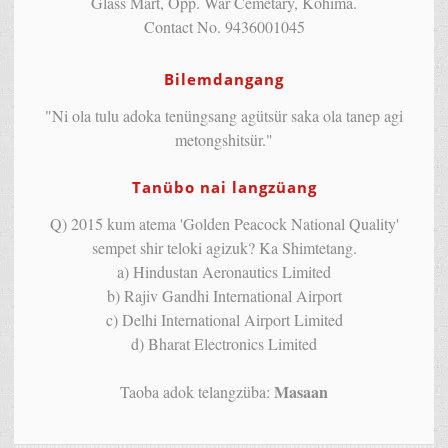
Glass Mart, Opp. War Cemetary, Kohima.
Contact No. 9436001045
Bilemdangang
"Ni ola tulu adoka tenüngsang agütsür saka ola tanep agi
metongshitsür."
Tanübo nai langzüang
Q) 2015 kum atema 'Golden Peacock National Quality'
sempet shir teloki agizuk? Ka Shimtetang.
a) Hindustan Aeronautics Limited
b) Rajiv Gandhi International Airport
c) Delhi International Airport Limited
d) Bharat Electronics Limited
Masaan
Taoba adok telangzüba: