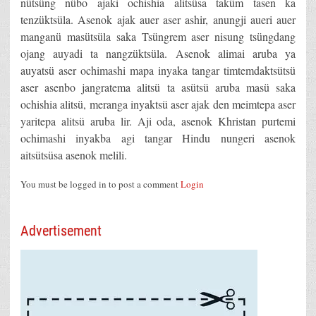
nütsüng nübo ajaki ochishia alitsüsa taküm tasen ka
tenzüktsüla. Asenok ajak auer aser ashir, anungji aueri auer
manganü masütsüla saka Tsüngrem aser nisung tsüngdang
ojang auyadi ta nangzüktsüla. Asenok alimai aruba ya
auyatsü aser ochimashi mapa inyaka tangar timtemdaktsütsü
aser asenbo jangratema alitsü ta asütsü aruba masü saka
ochishia alitsü, meranga inyaktsü aser ajak den meimtepa aser
yaritepa alitsü aruba lir. Aji oda, asenok Khristan purtemi
ochimashi inyakba agi tangar Hindu nungeri asenok
aitsütsüsa asenok melili.
You must be logged in to post a comment
Login
Advertisement