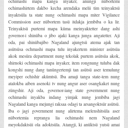
ochimashi mapa kanga inyaker, anungji nübortemi
ochimashirtem dakbo kecha arendaka melii tim teinyaktsü
inyaktsüla ta state nung ochimashi mapa miter Vigilance
Commission aser nübortem tasü itdakja jembiba o ka lir.
Teinyaktsü purtemi mapa küma meinyaktetter dang ashi
governor-i shinüba o jibo ajaki kanga junga angatetter. Aji
oda, pai shinübajibo Nagaland ajungtsü atema ajak tan
asütsüsa ochmashi mapa tulu inyakertem minister asütsüa
akok mesüra department nung tekolak purtem asütsüa akok,
shirnoki ochimashi mapa inyaker, item rongnung tuluba dak
kongshi nung dang tanüngertemji tan asütsü aser temulung
meyiper ochishir akümtsü. Iba amaji tanga state-tem nung
atalokba aiben asenoki tv nung angur aser osangkaket nung
züngshir. Aji oda, governor-iang state government nung
ochimashi inyakba indang yimjak nung jembiba jagi
Nagaland kanga mejungi raksaa odagi ta arsangoktsür asütsü.
Iba o jagi government nung alirtema melenshitsüla aser
nübortemia repranga lia ochimashi nem Nagaland
meyokdaktsüi ola adoktsüla. Atangji, ki anüktsü yutsü amai