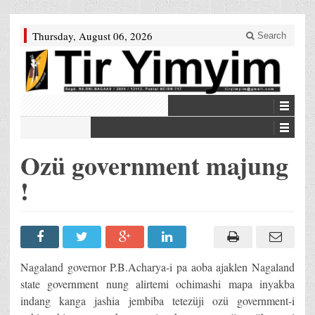
Thursday, August 06, 2026
Search
Ozü government majung
!
Nagaland governor P.B.Acharya-i pa aoba ajaklen Nagaland
state government nung alirtemi ochimashi mapa inyakba
indang kanga jashia jembiba tetezüji ozü government-i