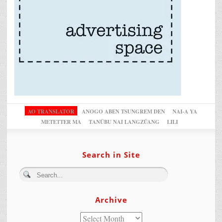
AO TRANSLATOR
ANOGO ABEN TSUNGREM DEN
NAI-A YA
METETTER MA
TANÜBU NAI LANGZÜANG
LILI
Search in Site
Archive