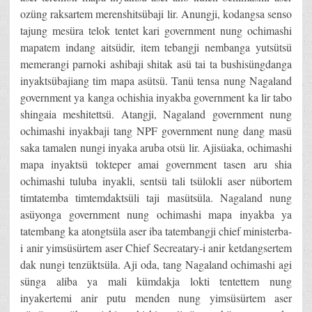
ozüng raksartem merenshitsübaji lir. Anungji, kodangsa senso
tajung mesüra telok tentet kari government nung ochimashi
mapatem indang aitsüdir, item tebangji nembanga yutsütsü
memerangi parnoki ashibaji shitak asü tai ta bushisüngdanga
inyaktsübajiang tim mapa asütsü. Tanü tensa nung Nagaland
government ya kanga ochishia inyakba government ka lir tabo
shingaia meshitettsü. Atangji, Nagaland government nung
ochimashi inyakbaji tang NPF government nung dang masü
saka tamalen nungi inyaka aruba otsü lir. Ajisüaka, ochimashi
mapa inyaktsü tokteper amai government tasen aru shia
ochimashi tuluba inyakli, sentsü tali tsülokli aser nübortem
timtatemba timtemdaktsüli taji masütsüla. Nagaland nung
asüyonga government nung ochimashi mapa inyakba ya
tatembang ka atongtsüla aser iba tatembangji chief ministerba-
i anir yimsüsürtem aser Chief Secreatary-i anir ketdangsertem
dak nungi tenzüktsüla. Aji oda, tang Nagaland ochimashi agi
sünga aliba ya mali kümdakja lokti tentettem nung
inyakertemi anir putu menden nung yimsüsürtem aser