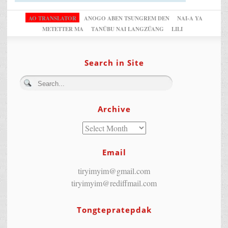
AO TRANSLATOR
ANOGO ABEN TSUNGREM DEN
NAI-A YA
METETTER MA
TANÜBU NAI LANGZÜANG
LILI
Search in Site
Archive
Email
tiryimyim@gmail.com
tiryimyim@rediffmail.com
Tongtepratepdak