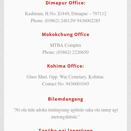
Dimapur Office:
Kashiram, H.No. E/449, Dimapur – 797112
Phone: (03862) 248129/ 9436002285
Mokokchung Office
MTBA Complex
Phone: (03862) 2226650
Kohima Office:
Glass Mart, Opp. War Cemetary, Kohima.
Contact No. 9436001045
Bilemdangang
"Ni ola tulu adoka tenüngsang agütsür saka ola tanep agi
metongshitsür."
Tanübo nai langzüang