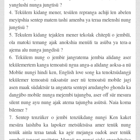
yanglushi nunga jungtisü ?
4. Tekülem kidang mener, tesülen repranga achiji len abelen
meyipshia sentep matem tashi amenba ya teraa melenshi nung
jungtisü ?
5. Tekulem kidang tejaklen mener tekolak chitepli o jembili,
ola matoki temang ajak anokshia menüli ta asüba ya tera-a
ajema alu nunga jungdisü ?
6. Tekülem nung o jembir jangratema jembia alidang aser
tekülemertem kanga temoatsü ngua anga-a alidang aoksa-a nü
Moblie nungi hindi ken, English love song ka tenoktsüdangji
tekülemer temoatsü raksatsür aser nü temoatsü mobile jagi
asen maak südaktsür ta angateta sentepi arudangbo ghonda ka
dangjibo mobile nunga mejembi tajungba, aser off sür mesura
silent nung ayu nung ajak atema tajungba asütsü. Naia koma
bilemer ?
7. Sentep tenzüker o jembi tenzükdang nungi Ken kaket
mesüra laishiba ka lapoker metsüktsüsa amer tenük nung
tenük ainla teraa tanak ka agir mejanga oadok aser tenük
amubaji tangari majiteter. Idangji na nungi ajaki angashitsüsa