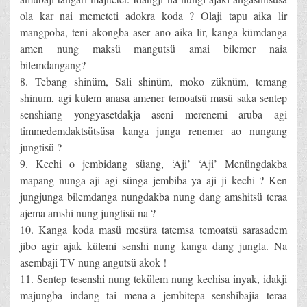
ola kar nai memeteti adokra koda ? Olaji tapu aika lir
mangpoba, teni akongba aser ano aika lir, kanga kümdanga
amen nung maksü mangutsü amai bilemer naia
bilemdangang?
8. Tebang shinüm, Sali shinüm, moko züknüm, temang
shinum, agi külem anasa amener temoatsü masü saka sentep
senshiang yongyasetdakja aseni merenemi aruba agi
timmedemdaktsütsüsa kanga junga renemer ao nungang
jungtisü ?
9. Kechi o jembidang süang, ‘Aji’ ‘Aji’ Menüngdakba
mapang nunga aji agi sünga jembiba ya aji ji kechi ? Ken
jungjunga bilemdanga nungdakba nung dang amshitsü teraa
ajema amshi nung jungtisü na ?
10. Kanga koda masü mesüra tatemsa temoatsü sarasadem
jibo agir ajak külemi senshi nung kanga dang jungla. Na
asembaji TV nung angutsü akok !
11. Sentep tesenshi nung tekülem nung kechisa inyak, idakji
majungba indang tai mena-a jembitepa senshibajia teraa