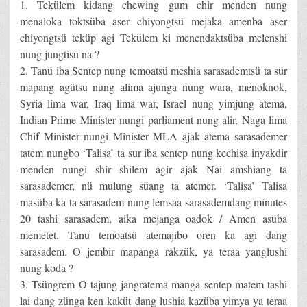
1. Tekülem kidang chewing gum chir menden nung
menaloka toktsüba aser chiyongtsü mejaka amenba aser
chiyongtsü teküp agi Tekülem ki menendaktsüba melenshi
nung jungtisü na ?
2. Tanü iba Sentep nung temoatsü meshia sarasademtsü ta sür
mapang agütsü nung alima ajunga nung wara, menoknok,
Syria lima war, Iraq lima war, Israel nung yimjung atema,
Indian Prime Minister nungi parliament nung alir, Naga lima
Chif Minister nungi Minister MLA ajak atema sarasademer
tatem nungbo ‘Talisa’ ta sur iba sentep nung kechisa inyakdir
menden nungi shir shilem agir ajak Nai amshiang ta
sarasademer, nü mulung süang ta atemer. ‘Talisa’ Talisa
masüba ka ta sarasadem nung lemsaa sarasademdang minutes
20 tashi sarasadem, aika mejanga oadok / Amen asüba
memetet. Tanü temoatsü atemajibo oren ka agi dang
sarasadem. O jembir mapanga rakzük, ya teraa yanglushi
nung koda ?
3. Tsüngrem O tajung jangratema manga sentep matem tashi
lai dang zünga ken kaküt dang lushia kazüba yimya ya teraa