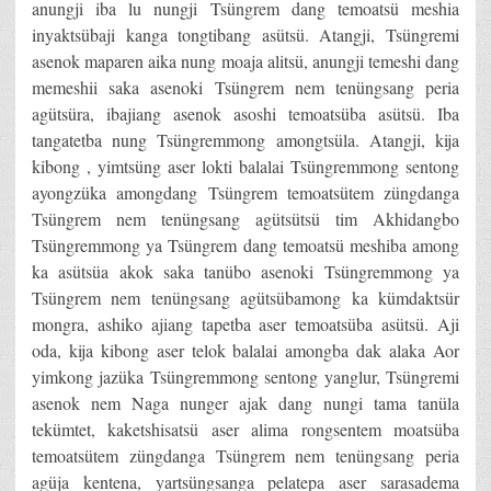
anungji iba lu nungji Tsüngrem dang temoatsü meshia
inyaktsübaji kanga tongtibang asütsü. Atangji, Tsüngremi
asenok maparen aika nung moaja alitsü, anungji temeshi dang
memeshii saka asenoki Tsüngrem nem tenüngsang peria
agütsüra, ibajiang asenok asoshi temoatsüba asütsü. Iba
tangatetba nung Tsüngremmong amongtsüla. Atangji, kija
kibong , yimtsüng aser lokti balalai Tsüngremmong sentong
ayongzüka amongdang Tsüngrem temoatsütem züngdanga
Tsüngrem nem tenüngsang agütsütsü tim Akhidangbo
Tsüngremmong ya Tsüngrem dang temoatsü meshiba among
ka asütsüa akok saka tanübo asenoki Tsüngremmong ya
Tsüngrem nem tenüngsang agütsübamong ka kümdaktsür
mongra, ashiko ajiang tapetba aser temoatsüba asütsü. Aji
oda, kija kibong aser telok balalai amongba dak alaka Aor
yimkong jazüka Tsüngremmong sentong yanglur, Tsüngremi
asenok nem Naga nunger ajak dang nungi tama tanüla
tekümtet, kaketshisatsü aser alima rongsentem moatsüba
temoatsütem züngdanga Tsüngrem nem tenüngsang peria
agüja kentena, yartsüngsanga pelatepa aser sarasadema