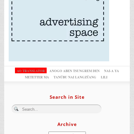
AO TRANSLATOR
ANOGO ABEN TSUNGREM DEN
NAI-A YA
METETTER MA
TANÜBU NAI LANGZÜANG
LILI
Search in Site
Archive