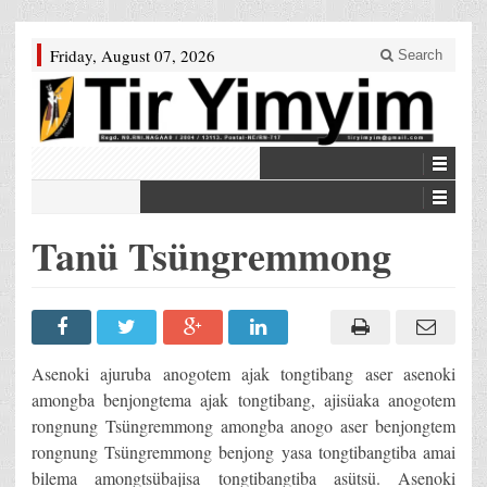
Friday, August 07, 2026
Search
Tanü Tsüngremmong
Asenoki ajuruba anogotem ajak tongtibang aser asenoki
amongba benjongtema ajak tongtibang, ajisüaka anogotem
rongnung Tsüngremmong amongba anogo aser benjongtem
rongnung Tsüngremmong benjong yasa tongtibangtiba amai
bilema amongtsübajisa tongtibangtiba asütsü. Asenoki