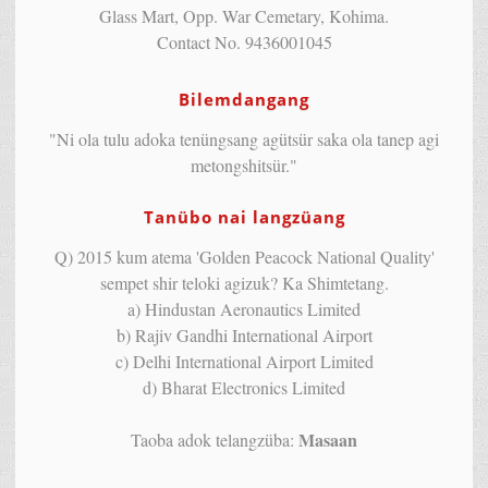
Glass Mart, Opp. War Cemetary, Kohima.
Contact No. 9436001045
Bilemdangang
"Ni ola tulu adoka tenüngsang agütsür saka ola tanep agi
metongshitsür."
Tanübo nai langzüang
Q) 2015 kum atema 'Golden Peacock National Quality'
sempet shir teloki agizuk? Ka Shimtetang.
a) Hindustan Aeronautics Limited
b) Rajiv Gandhi International Airport
c) Delhi International Airport Limited
d) Bharat Electronics Limited
Masaan
Taoba adok telangzüba: