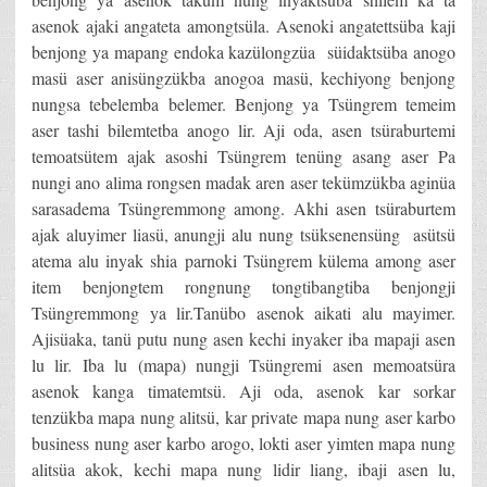
asenok ajaki angateta amongtsüla. Asenoki angatettsüba kaji
benjong ya mapang endoka kazülongzüa süidaktsüba anogo
masü aser anisüngzükba anogoa masü, kechiyong benjong
nungsa tebelemba belemer. Benjong ya Tsüngrem temeim
aser tashi bilemtetba anogo lir. Aji oda, asen tsüraburtemi
temoatsütem ajak asoshi Tsüngrem tenüng asang aser Pa
nungi ano alima rongsen madak aren aser tekümzükba aginüa
sarasadema Tsüngremmong among. Akhi asen tsüraburtem
ajak aluyimer liasü, anungji alu nung tsüksenensüng asütsü
atema alu inyak shia parnoki Tsüngrem külema among aser
item benjongtem rongnung tongtibangtiba benjongji
Tsüngremmong ya lir.Tanübo asenok aikati alu mayimer.
Ajisüaka, tanü putu nung asen kechi inyaker iba mapaji asen
lu lir. Iba lu (mapa) nungji Tsüngremi asen memoatsüra
asenok kanga timatemtsü. Aji oda, asenok kar sorkar
tenzükba mapa nung alitsü, kar private mapa nung aser karbo
business nung aser karbo arogo, lokti aser yimten mapa nung
alitsüa akok, kechi mapa nung lidir liang, ibaji asen lu,