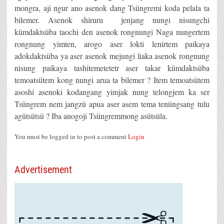
mongra, aji ngur ano asenok dang Tsüngremi koda pelala ta
bilemer. Asenok shiruru jenjang nungi nisungchi
kümdaktsüba taochi den asenok rongnungi Naga nungertem
rongnung yimten, arogo aser lokti lenirtem paikaya
adokdaktsüba ya aser asenok mejungi liaka asenok rongnung
nisung paikaya tashitemetetetr aser takar kümdaktsüba
temoatsütem kong nungi arua ta bilemer ? Item temoatsütem
asoshi asenoki kodangang yimjak nung telongjem ka ser
Tsüngrem nem jangzü apua aser asem tema tenüngsang tulu
agütsütsü ? Iba anogoji Tsüngremmong asütsüla.
You must be logged in to post a comment
Login
Advertisement