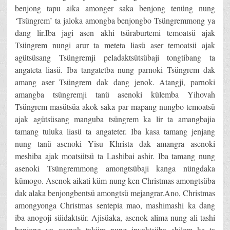
benjong tapu aika amonger saka benjong tenüng nung
‘Tsüngrem’ ta jaloka amongba benjongbo Tsüngremmong ya
dang lir.Iba jagi asen akhi tsüraburtemi temoatsü ajak
Tsüngrem nungi arur ta meteta liasü aser temoatsü ajak
agütsüsang Tsüngremji peladaktsütsübaji tongtibang ta
angateta liasü. Iba tangatetba nung parnoki Tsüngrem dak
amang aser Tsüngrem dak dang jenok. Atangji, parnoki
amangba tsüngremji tanü asenoki külemba Yihovah
Tsüngrem masütsüa akok saka par mapang nungbo temoatsü
ajak agütsüsang manguba tsüngrem ka lir ta amangbajia
tamang tuluka liasü ta angateter. Iba kasa tamang jenjang
nung tanü asenoki Yisu Khrista dak amangra asenoki
meshiba ajak moatsütsü ta Lashibai ashir. Iba tamang nung
asenoki Tsüngremmong amongtsübaji kanga nüngdaka
kümogo. Asenok aikati küm nung ken Christmas amongtsüba
dak alaka benjongbentsü amongtsü mejangrar.Ano, Christmas
amongyonga Christmas sentepia mao, mashimashi ka dang
iba anogoji süidaktsür. Ajisüaka, asenok alima nung ali tashi
benjong ya asenok taküm nung inyaktsüba shilem ka ta