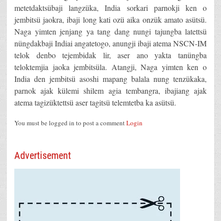
metetdaktsübaji langzüka, India sorkari parnokji ken o
jembitsü jaokra, ibaji long kati ozü aika onzük amato asütsü.
Naga yimten jenjang ya tang dang nungi tajungba latettsü
nüngdakbaji Indiai angatetogo, anungji ibaji atema NSCN-IM
telok denbo tejembidak lir, aser ano yakta tanüngba
teloktemjia jaoka jembitsüla. Atangji, Naga yimten ken o
India den jembitsü asoshi mapang balala nung tenzükaka,
parnok ajak külemi shilem agia tembangra, ibajiang ajak
atema tagizüktettsü aser tagitsü telemtetba ka asütsü.
You must be logged in to post a comment
Login
Advertisement