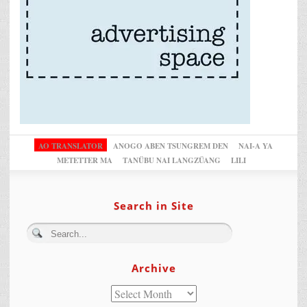
AO TRANSLATOR
ANOGO ABEN TSUNGREM DEN
NAI-A YA
METETTER MA
TANÜBU NAI LANGZÜANG
LILI
Search in Site
Archive