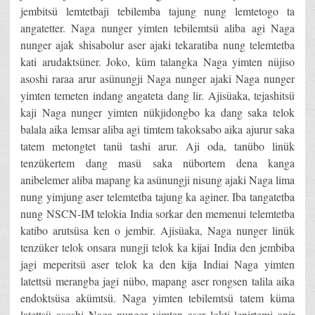
jembitsü lemtetbaji tebilemba tajung nung lemtetogo ta
angatetter. Naga nunger yimten tebilemtsü aliba agi Naga
nunger ajak shisabolur aser ajaki tekaratiba nung telemtetba
kati arudaktsüner. Joko, küm talangka Naga yimten nüjiso
asoshi raraa arur asünungji Naga nunger ajaki Naga nunger
yimten temeten indang angateta dang lir. Ajisüaka, tejashitsü
kaji Naga nunger yimten nükjidongbo ka dang saka telok
balala aika lemsar aliba agi timtem takoksabo aika ajurur saka
tatem metongtet tanü tashi arur. Aji oda, tanübo linük
tenzükertem dang masü saka nübortem dena kanga
anibelemer aliba mapang ka asünungji nisung ajaki Naga lima
nung yimjung aser telemtetba tajung ka aginer. Iba tangatetba
nung NSCN-IM telokia India sorkar den memenui telemtetba
katibo arutsüsa ken o jembir. Ajisüaka, Naga nunger linük
tenzüker telok onsara nungji telok ka kijai India den jembiba
jagi meperitsü aser telok ka den kija Indiai Naga yimten
latettsü merangba jagi nübo, mapang aser rongsen talila aika
endoktsüsa akümtsü. Naga yimten tebilemtsü tatem küma
latettsü asoshi Naga nunger yimten aser lokti lenirtemi anir