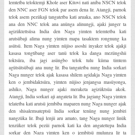
lemtetba teloktemji Khole aser Kitovi nati aniba NSCN telok
den NNC aser FGN telok par asem dena lir. Atangji, parnok
telok asem pezükaji tangatetba kati aruaka, ano NSCN telok
ana den NNC telok ana anünga alinungji, ajaki junger ta
agizüktettsüsa India den Naga yimten telemtetba kati
arutsübaji alima nung yimten mapa tasaktem rongnung ka
asütsü. Item Naga yimten nüjiso asoshi inyaker telok ajakji
kasasa tongtibang aser tanü telok ka danga mezüngshii
toktsüra, iba jagi asüngbo telok tulu küma timtem
agütsütsübaji ana nung lir. Iba tangatetba nung India sorkari
Naga nunger telok ajak kasasa shilem agidakja Naga yimten
ken o jembidaktsüra, yimten nüjiso jenjangsa masüyonga,
ashiko, Naga nunger ajaki meraketa agizüktsüa akok.
Atangji, India sorkari aji angateta lir. Iba jagiang Naga yimten
telatetba kati arutsü jembiba maparen nung Naga nunger ajak
den shisalemsateptsü India sorkar tenüng nung jembiri
nangzüka lir. Ibaji lenjii aru amato, tang Naga nunger linük
tenzüker telok pezüi parnok kati ka den angatettepa India
sorkar den Naga yimten ken o jembitsü mulunga lir ta