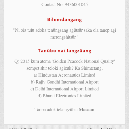
Contact No. 9436001045
Bilemdangang
"Ni ola tulu adoka tenüngsang agütsür saka ola tanep agi
metongshitsür."
Tanübo nai langzüang
Q) 2015 kum atema 'Golden Peacock National Quality'
sempet shir teloki agizuk? Ka Shimtetang.
a) Hindustan Aeronautics Limited
b) Rajiv Gandhi International Airport
c) Delhi International Airport Limited
d) Bharat Electronics Limited
Masaan
Taoba adok telangzüba: