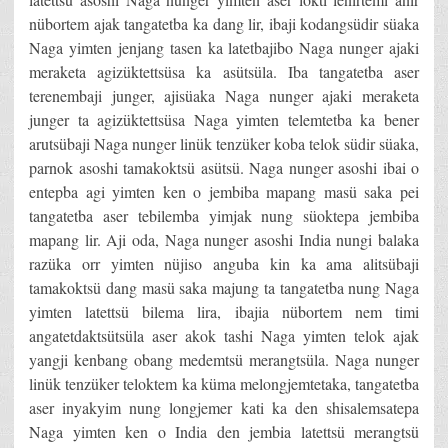
nübortem ajak tangatetba ka dang lir, ibaji kodangsüdir süaka
Naga yimten jenjang tasen ka latetbajibo Naga nunger ajaki
meraketa agizüktettsüsa ka asütsüla. Iba tangatetba aser
terenembaji junger, ajisüaka Naga nunger ajaki meraketa
junger ta agizüktettsüsa Naga yimten telemtetba ka bener
arutsübaji Naga nunger linük tenzüker koba telok südir süaka,
parnok asoshi tamakoktsü asütsü. Naga nunger asoshi ibai o
entepba agi yimten ken o jembiba mapang masü saka pei
tangatetba aser tebilemba yimjak nung süoktepa jembiba
mapang lir. Aji oda, Naga nunger asoshi India nungi balaka
razüka orr yimten nüjiso anguba kin ka ama alitsübaji
tamakoktsü dang masü saka majung ta tangatetba nung Naga
yimten latettsü bilema lira, ibajia nübortem nem timi
angatetdaktsütsüla aser akok tashi Naga yimten telok ajak
yangji kenbang obang medemtsü merangtsüla. Naga nunger
linük tenzüker teloktem ka küma melongjemtetaka, tangatetba
aser inyakyim nung longjemer kati ka den shisalemsatepa
Naga yimten ken o India den jembia latettsü merangtsü