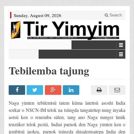
Sunday, August 09, 2026
Search
Tebilemba tajung
Naga yimten tebilemtsü tatem küma latettsü asoshi India
sorkar o NSCN-IM telok na tsüngda tangatettep nung inyaka
aotsü ken o renemba sülen, tang ano Naga nunger linük
tenzüker telok pezüi, Indiai parnok den Naga yimten ken o
jembitsü jaokra, parnok tsüngda shisalemsatepa India den