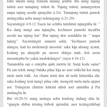
lokti taküm nung temeim indang jembir. Iba nung tajung
tsütsü aser tamajung tsütsü lir. Tajung tsütsü, tamangertem
mapa tajung asoshi ajungshir (t.24). Tamajung tsütsü parnok
atsüngzüka aoba nungi noktangang (t.21-29).
Sayutsüngir 4:9-12 Tasen lai ochiba tatishitsü tajungtiba lir. ”
Ka dang nungi ana tajungba, kechiaser parnoki inyakba
asoshi taa tajung kar” Ibai tajung den sendakba lir- ” mapa
tajung”. Sayutsüngiri maneni ashir, “kechiaser parnok
alangra, kati ka medemerji mesotsü: saka kija alisang ayatai,
kodang pa alangdir pa mosor shinga mali…lisü asem
mesentepba bo yakta medokdanger” (sayu 4:10-12)
Tamatokba san o entepba ajaki meteta lir. Sanji koda sama?
Pa san relok nungi balaka pilaa kija ao aser tsükchir ket nung
mela mela tsük. An chanu tetsü den ali tashi kümzüka alir,
saka kodang tesü nungi pilaa odir, mongzüi mela-mela ajeper
aor. Tsüngrem chirtem külemi alitsü aser aintsüba ji Pai
mulungba lir.
Ibri 10:29-31 nung atsünga aoba lendong indang shia lir.
“ajangla shibai tetsüng kübok ajemshir, aser tezüngzükbaji