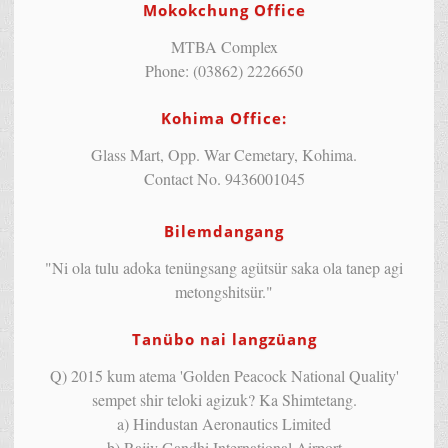
Mokokchung Office
MTBA Complex
Phone: (03862) 2226650
Kohima Office:
Glass Mart, Opp. War Cemetary, Kohima.
Contact No. 9436001045
Bilemdangang
"Ni ola tulu adoka tenüngsang agütsür saka ola tanep agi
metongshitsür."
Tanübo nai langzüang
Q) 2015 kum atema 'Golden Peacock National Quality'
sempet shir teloki agizuk? Ka Shimtetang.
a) Hindustan Aeronautics Limited
b) Rajiv Gandhi International Airport