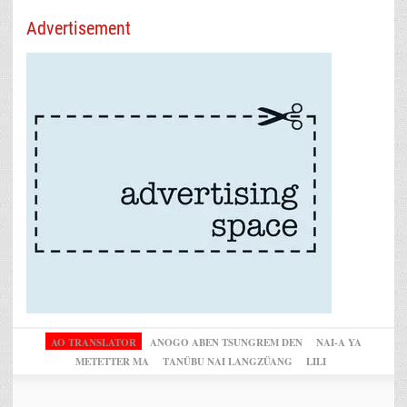
Advertisement
AO TRANSLATOR
ANOGO ABEN TSUNGREM DEN
NAI-A YA
METETTER MA
TANÜBU NAI LANGZÜANG
LILI