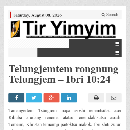
Saturday, August 08, 2026
Search
Telungjemtem rongnung
Telungjem – Ibri 10:24
Tamangertemi Tsüngrem mapa asoshi renemtsütsü aser
Kibuba arudang renema atatsü renemdaktsütsü asoshi
Temeim, Khristan temeimji paitoktsü makok. Ibri shiti züluri