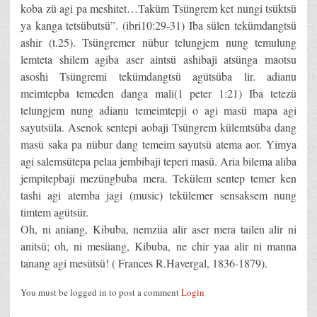
koba zü agi pa meshitet…Taküm Tsüngrem ket nungi tsüktsü
ya kanga tetsübutsü”. (ibri10:29-31) Iba sülen tekümdangtsü
ashir (t.25). Tsüngremer nübur telungjem nung temulung
lemteta shilem agiba aser aintsü ashibaji atsünga maotsu
asoshi Tsüngremi tekümdangtsü agütsüba lir. adianu
meimtepba temeden danga mali(1 peter 1:21) Iba tetezü
telungjem nung adianu temeimtepji o agi masü mapa agi
sayutsüla. Asenok sentepi aobaji Tsüngrem külemtsüba dang
masü saka pa nübur dang temeim sayutsü atema aor. Yimya
agi salemsütepa pelaa jembibaji teperi masü. Aria bilema aliba
jempitepbaji mezüngbuba mera. Tekülem sentep temer ken
tashi agi atemba jagi (music) tekülemer sensaksem nung
timtem agütsür.
Oh, ni aniang, Kibuba, nemzüa alir aser mera tailen alir ni
anitsü; oh, ni mesüang, Kibuba, ne chir yaa alir ni manna
tanang agi mesütsü! ( Frances R.Havergal, 1836-1879).
You must be logged in to post a comment
Login