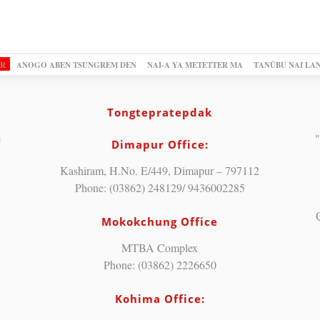
OR
ANOGO ABEN TSUNGREM DEN
NAI-A YA METETTER MA
TANÜBU NAI LA
Tongtepratepdak
"
Dimapur Office:
Kashiram, H.No. E/449, Dimapur – 797112
Phone: (03862) 248129/ 9436002285
Mokokchung Office
MTBA Complex
Phone: (03862) 2226650
Kohima Office: