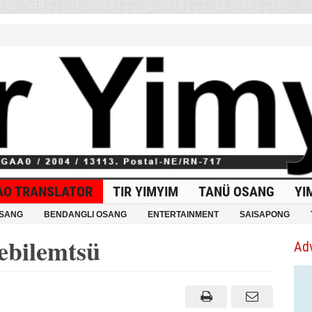
AO TRANSLATOR
TIR YIMYIM
TANÜ OSANG
YI
OSANG
BENDANGLI OSANG
ENTERTAINMENT
SAISAPONG
tebilemtsü
Ad