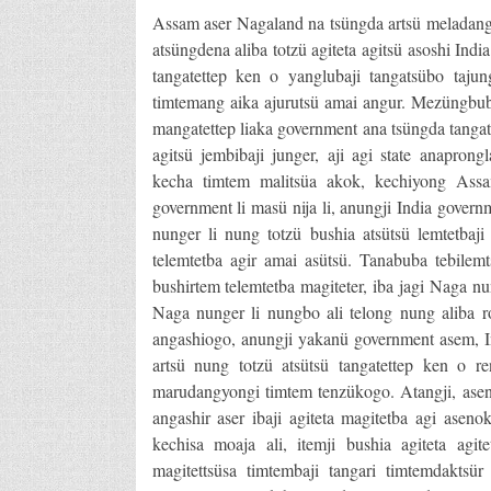
Assam aser Nagaland na tsüngda artsü meladangte
atsüngdena aliba totzü agiteta agitsü asoshi I
tangatettep ken o yanglubaji tangatsübo ta
timtemang aika ajurutsü amai angur. Mezüngbub
mangatettep liaka government ana tsüngda tangate
agitsü jembibaji junger, aji agi state anapron
kecha timtem malitsüa akok, kechiyong Assam 
government li masü nija li, anungji India gov
nunger li nung totzü bushia atsütsü lemtetbaj
telemtetba agir amai asütsü. Tanabuba tebilem
bushirtem telemtetba magiteter, iba jagi Naga nu
Naga nunger li nungbo ali telong nung aliba r
angashiogo, anungji yakanü government asem, 
artsü nung totzü atsütsü tangatettep ken o 
marudangyongi timtem tenzükogo. Atangji, asen 
angashir aser ibaji agiteta magitetba agi ase
kechisa moaja ali, itemji bushia agiteta agit
magitettsüsa timtembaji tangari timtemdakts