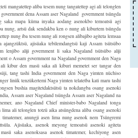
ti mangatettep aliba tesem nung tangatettep agi ali telonglen
ndia government dena Assam aser Nagaland government tsüngda
jung saka mapa küma inyaka aodang asenokbo temoatsü agi
a nung, artsü dak sendakba ken o nung ali kiburtem tsüngda
ttep nung iba tesem nung ali rongsen alibajibo agiteta lemsaa
gla ajangzüktsü, ajisüaka tebilemdangtsü kaji Assam tsütsübo
lenjibo aliji government li saka Nagaland tsütsübo aliji
ernment o Assam government na Nagaland government den Naga
i ali kibur den masü saka ali kiburi memetet ser tangar den
tsüji, tang tashi India government den Naga yimten nüchiso
nger linük tenzükertemi Naga yimten telatetba kati maru tashi
ongsen bushia magitetdaktsütsü ta nokdangba osang asenoki
India, Assam aser Nagaland tsüngda Assam aser Nagaland na
renemer, ano Nagaland Chief minister-babo Nagaland tonga
lima ali telonglen totzü aika atsüngdena aliba osang asenoki
nok timatemer, anungji asen lima nung asenok nem Tsüngremi
ettsüla. Ajisüaka, asenok meyong temoatsü asenoki agiteta
ür masü saka asenoksasa asenok timatemer, kechiyong asen