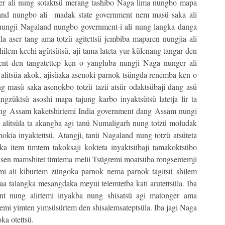
er ali nung sotaktsü merang tashibo Naga lima nungbo mapa
land nungbo ali madak state government nem masü saka ali
 anungji Nagaland nungbo government-i ali nung langka danga
a aser tang ama totzü agitettsü jembiba maparen nungjia ali
ilem kechi agütsütsü, aji tama lateta yur külenang tangar den
ent den tangatettep ken o yangluba nungji Naga nunger ali
a alitsüa akok, ajisüaka asenoki parnok tsüngda renemba ken o
ang masü saka asenokbo totzü tazü atsür odaktsübaji dang asü
ngzüktsü asoshi mapa tajung karbo inyaktsütsü latetja lir ta
ang Assam kaketshirtemi India government dang Assam nungi
a alitsüla ta akangba agi tanü Numaligarh nung totzü moludak
nokia inyaktettsü. Atangji, tanü Nagaland nung totzü atsüteta
aka item timtem takoksaji kokteta inyaktsübaji tamakoktsübo
gsen mamshitet timtema melii Tsügremi moatsüba rongsentemji
temi ali kiburtem züngoka parnok nema parnok tagitsü shilem
aa talangka mesangdaka meyui telemtetba kati arutettsüla. Iba
t nung alirtemi inyakba nung shisatsü agi matonger ama
temi yimten yimsüsürtem den shisalemsateptsüla. Iba jagi Naga
ka otettsü.