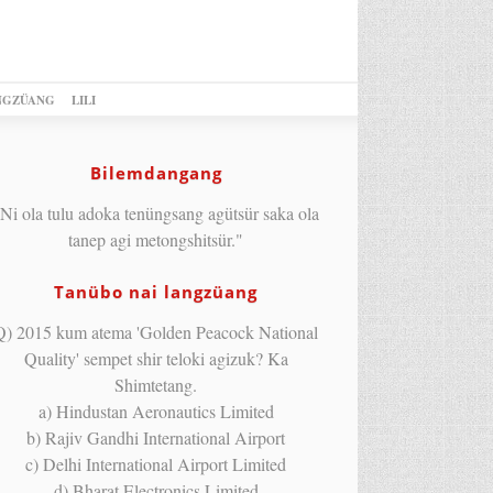
NGZÜANG
LILI
Bilemdangang
Ni ola tulu adoka tenüngsang agütsür saka ola
tanep agi metongshitsür."
Tanübo nai langzüang
Q) 2015 kum atema 'Golden Peacock National
Quality' sempet shir teloki agizuk? Ka
Shimtetang.
a) Hindustan Aeronautics Limited
b) Rajiv Gandhi International Airport
c) Delhi International Airport Limited
d) Bharat Electronics Limited