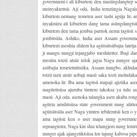
government-i ali kiburtem den masüngdangtep s
meinyaktettsü. Aji oda, India temzüngia Naga
kiburtem nemang temeten aser tashi agüja lir,
inyaknüra ali kiburtem dang tama asüngdangtsül
kiburtem den tama jembia parnok nema tagitsü sh
jembitsüla. Ashiko, India aser Assam governm
kiburtem asoshia shilem ka agütsütsübajia latetj
ji mangu nungji tejangjabo meshitetter. Ibaji d
mesüra totzü atsür telok jagia Naga nunger aja
asübajia temetetnütsüka. Assam nungbo, akhid
totzü tazü atsür aobaji masü saka tozü moludak
amenoka lir. Iba ama tagitsü mapaji ajizüka ase
magitettsüsa ajuruba timtem takoksa ya tulu s
masü. Aji oda, asenoka talangka asen akaba ron
agiteta amshitsüsa state government nung alir
agütsütsüla aser Naga yimten tebilemtsü ken o y
ama tagitsü ken o aser mapa nung governmen
reprangtetra, Naga kin shia telungjem nung lenir
nunger ajak ajangzüktsüsa len tajung kabosa pipo