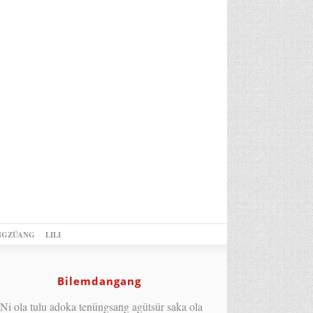
NGZÜANG
LILI
Bilemdangang
Ni ola tulu adoka tenüngsang agütsür saka ola