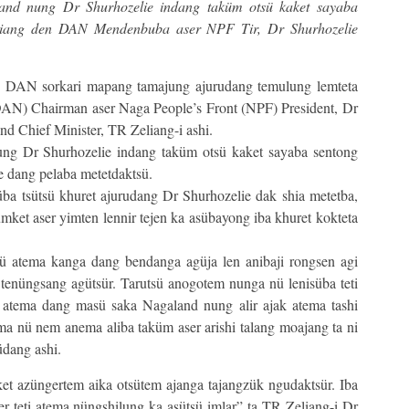
and nung Dr Shurhozelie indang taküm otsü kaket sayaba
eliang den DAN Mendenbuba aser NPF Tir, Dr Shurhozelie
 DAN sorkari mapang tamajung ajurudang temulung lemteta
AN) Chairman aser Naga People’s Front (NPF) President, Dr
nd Chief Minister, TR Zeliang-i ashi.
ng Dr Shurhozelie indang taküm otsü kaket sayaba sentong
e dang pelaba metetdaktsü.
ba tsütsü khuret ajurudang Dr Shurhozelie dak shia metetba,
ümket aser yimten lennir tejen ka asübayong iba khuret kokteta
ü atema kanga dang bendanga agüja len anibaji rongsen agi
 tenüngsang agütsür. Tarutsü anogotem nunga nü lenisüba teti
 atema dang masü saka Nagaland nung alir ajak atema tashi
ma nü nem anema aliba taküm aser arishi talang moajang ta ni
üdang ashi.
et azüngertem aika otsütem ajanga tajangzük ngudaktsür. Iba
er teti atema nüngshilung ka asütsü imlar” ta TR Zeliang-i Dr