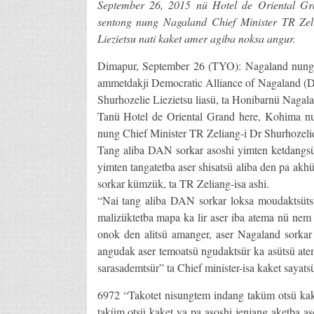
September 26, 2015 nü Hotel de Oriental Gr
sentong nung Nagaland Chief Minister TR Z
Liezietsu nati kaket amer agiba noksa angur.
Dimapur, September 26 (TYO): Nagaland nung
ammetdakji Democratic Alliance of Nagaland (D
Shurhozelie Liezietsu liasü, ta Honibarnü Nagala
Tanü Hotel de Oriental Grand here, Kohima nu
nung Chief Minister TR Zeliang-i Dr Shurhozeli
Tang aliba DAN sorkar asoshi yimten ketdangsü
yimten tangatetba aser shisatsü aliba den pa akh
sorkar kümzük, ta TR Zeliang-isa ashi.
“Nai tang aliba DAN sorkar loksa moudaktsüts
malizüktetba mapa ka lir aser iba atema nü nem
onok den alitsü amanger, aser Nagaland sorkar
angudak aser temoatsü ngudaktsür ka asütsü ate
sarasademtsür” ta Chief minister-isa kaket sayats
6972 “Takotet nisungtem indang taküm otsü kak
taküm otsü kaket ya pa asoshi jenjang aketba as