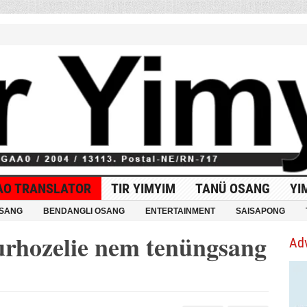
AO TRANSLATOR
TIR YIMYIM
TANÜ OSANG
YI
OSANG
BENDANGLI OSANG
ENTERTAINMENT
SAISAPONG
urhozelie nem tenüngsang
Ad