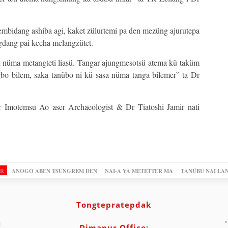
embidang ashiba agi, kaket zülurtemi pa den mezüng ajurutepa
gdang pai kecha melangzütet.
i nüma metangteti liasü. Tangar ajungmesotsü atema kü taküm
gbo bilem, saka tanübo ni kü sasa nüma tanga bilemer” ta Dr
 Imotemsu Ao aser Archaeologist & Dr Tiatoshi Jamir nati
OR
ANOGO ABEN TSUNGREM DEN
NAI-A YA METETTER MA
TANÜBU NAI LA
Tongtepratepdak
"
Dimapur Office: