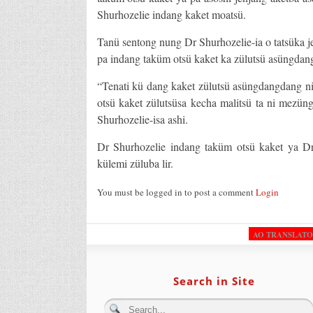
Shurhozelie indang kaket moatsü.
Tanü sentong nung Dr Shurhozelie-ia o tatsüka j
pa indang taküm otsü kaket ka zülutsü asüngdan
“Tenati kü dang kaket zülutsü asüngdangdang n
otsü kaket zülutsüsa kecha malitsü ta ni mezün
Shurhozelie-isa ashi.
Dr Shurhozelie indang taküm otsü kaket ya Dr
külemi züluba lir.
You must be logged in to post a comment
Login
AO TRANSLAT
Search in Site