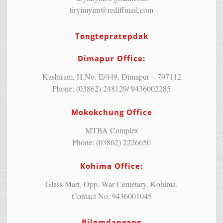
tiryimyim@rediffmail.com
Tongtepratepdak
Dimapur Office:
Kashiram, H.No. E/449, Dimapur – 797112
Phone: (03862) 248129/ 9436002285
Mokokchung Office
MTBA Complex
Phone: (03862) 2226650
Kohima Office:
Glass Mart, Opp. War Cemetary, Kohima.
Contact No. 9436001045
Bilemdangang