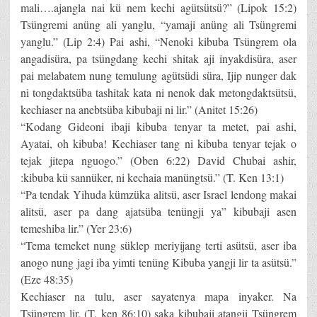
mali….ajangla nai kü nem kechi agütsütsü?” (Lipok 15:2)
Tsüngremi anüng ali yanglu, “yamaji anüng ali Tsüngremi
yanglu.” (Lip 2:4) Pai ashi, “Nenoki kibuba Tsüngrem ola
angadisüra, pa tsüngdang kechi shitak aji inyakdisüra, aser
pai melabatem nung temulung agütsüdi süra, Ijip nunger dak
ni tongdaktsüba tashitak kata ni nenok dak metongdaktsütsü,
kechiaser na anebtsüba kibubaji ni lir.” (Anitet 15:26)
“Kodang Gideoni ibaji kibuba tenyar ta metet, pai ashi,
Ayatai, oh kibuba! Kechiaser tang ni kibuba tenyar tejak o
tejak jitepa nguogo.” (Oben 6:22) David Chubai ashir,
:kibuba kü sannüker, ni kechaia manüngtsü.” (T. Ken 13:1)
“Pa tendak Yihuda kümzüka alitsü, aser Israel lendong makai
alitsü, aser pa dang ajatsüba tenüngji ya” kibubaji asen
temeshiba lir.” (Yer 23:6)
“Tema temeket nung süklep meriyijang terti asütsü, aser iba
anogo nung jagi iba yimti tenüng Kibuba yangji lir ta asütsü.”
(Eze 48:35)
Kechiaser na tulu, aser sayatenya mapa inyaker. Na
Tsüngrem lir. (T. ken 86:10) saka kibubaji atangji Tsüngrem