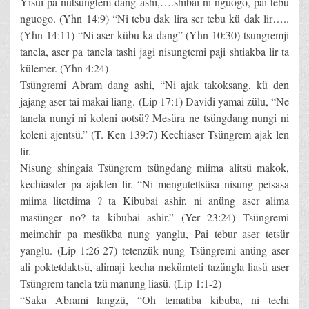
Yisui pa nütsüngtem dang ashi,….shibai ni nguogo, pai tebu
nguogo. (Yhn 14:9) “Ni tebu dak lira ser tebu kü dak lir…..
(Yhn 14:11) “Ni aser kübu ka dang” (Yhn 10:30) tsungremji
tanela, aser pa tanela tashi jagi nisungtemi paji shtiakba lir ta
külemer. (Yhn 4:24)
Tsüngremi Abram dang ashi, “Ni ajak takoksang, kü den
jajang aser tai makai liang. (Lip 17:1) Davidi yamai zülu, “Ne
tanela nungi ni koleni aotsü? Mesüra ne tsüngdang nungi ni
koleni ajentsü.” (T. Ken 139:7) Kechiaser Tsüngrem ajak len
lir.
Nisung shingaia Tsüngrem tsüngdang miima alitsü makok,
kechiasder pa ajaklen lir. “Ni mengutettsüsa nisung peisasa
miima litetdima ? ta Kibubai ashir, ni anüng aser alima
masünger no? ta kibubai ashir.” (Yer 23:24) Tsüngremi
meimchir pa mesükba nung yanglu, Pai tebur aser tetsür
yanglu. (Lip 1:26-27) tetenzük nung Tsüngremi anüng aser
ali poktetdaktsü, alimaji kecha mekümteti tazüngla liasü aser
Tsüngrem tanela tzü manung liasü. (Lip 1:1-2)
“Saka Abrami langzü, “Oh tematiba kibuba, ni techi