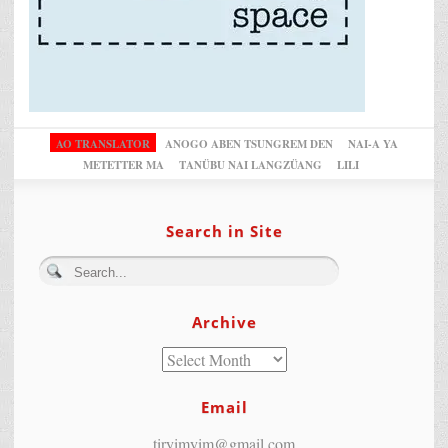
AO TRANSLATOR
ANOGO ABEN TSUNGREM DEN
NAI-A YA
METETTER MA
TANÜBU NAI LANGZÜANG
LILI
Search in Site
Archive
Email
tiryimyim@gmail.com