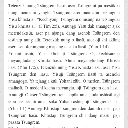
Tetenzük nung Tsüngrem liasü, aser Tsüngremi pa mesükba
nung meimchir yanglu. Tsüngrem aser meimchir tetsüngdai
Yisu khrista ai. “Kechiyong Tsüngrem o nisung na tetsüngdai
Yisu khrista ai.” (I Tim 2:5). Anungji Yisu dak amanger ajak
metendaktsür, aser pa ajanga dang asenok Tsüngrem den
tesünep nung alir. Tetenzük nung o liasü, aser oji shi aküm;
aser asenok rongnung mapang tatsüka liasü. (Yhn 1:14)
Yohani ashir, Yisu khristaji Tsüngrem O, kechisarena
meyangludang Khrista liasü. Alima meyangludang Khrista
liasü (Yhn 17:5). Tetenzük nung Yisu Khrista liasü, aser Yisu
Tsüngrem den liasü. Yisuji Tsüngrem liasü ta asenoki
amangogo. Ya tejangja kuli Yohani zülu. O medeni Tsüngrem
maliasü, O medeni kecha meyanglu, oji Tsüngrem den liasü.
Anungji O aser Tsüngrem tena tepila amai, oda ashitsü agi
tebu aser techir amai, saka Yohani ashir; oji Tsüngrem liasü.
(Yhn 1:1) Anungji Khristaji Tsüngrem den dan ali masü, paji
Tsüngrem liasü. Khristaji Tsüngrem chir dang masü, paji
pasasa Tsüngrem.