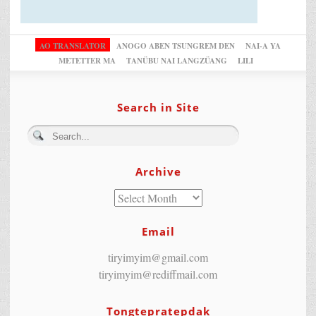
AO TRANSLATOR
ANOGO ABEN TSUNGREM DEN
NAI-A YA
METETTER MA
TANÜBU NAI LANGZÜANG
LILI
Search in Site
Archive
Email
tiryimyim@gmail.com
tiryimyim@rediffmail.com
Tongtepratepdak