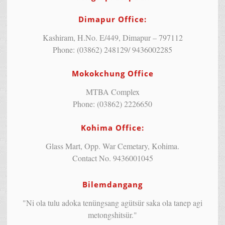
Dimapur Office:
Kashiram, H.No. E/449, Dimapur – 797112
Phone: (03862) 248129/ 9436002285
Mokokchung Office
MTBA Complex
Phone: (03862) 2226650
Kohima Office:
Glass Mart, Opp. War Cemetary, Kohima.
Contact No. 9436001045
Bilemdangang
"Ni ola tulu adoka tenüngsang agütsür saka ola tanep agi
metongshitsür."