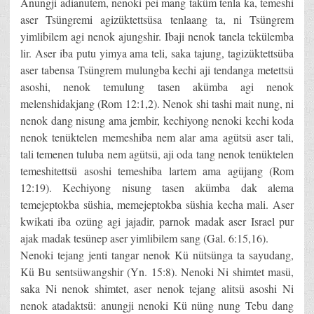
Anungji adianutem, nenoki pei mang taküm tenla ka, temeshi
aser Tsüngremi agizüktettsüsa tenlaang ta, ni Tsüngrem
yimlibilem agi nenok ajungshir. Ibaji nenok tanela tekülemba
lir. Aser iba putu yimya ama teli, saka tajung, tagizüktettsüba
aser tabensa Tsüngrem mulungba kechi aji tendanga metettsü
asoshi, nenok temulung tasen akümba agi nenok
melenshidakjang (Rom 12:1,2). Nenok shi tashi mait nung, ni
nenok dang nisung ama jembir, kechiyong nenoki kechi koda
nenok tenüktelen memeshiba nem alar ama agütsü aser tali,
tali temenen tuluba nem agütsü, aji oda tang nenok tenüktelen
temeshitettsü asoshi temeshiba lartem ama agüjang (Rom
12:19). Kechiyong nisung tasen akümba dak alema
temejeptokba süshia, memejeptokba süshia kecha mali. Aser
kwikati iba ozüng agi jajadir, parnok madak aser Israel pur
ajak madak tesünep aser yimlibilem sang (Gal. 6:15,16).
Nenoki tejang jenti tangar nenok Kü nütsünga ta sayudang,
Kü Bu sentsüwangshir (Yn. 15:8). Nenoki Ni shimtet masü,
saka Ni nenok shimtet, aser nenok tejang alitsü asoshi Ni
nenok atadaktsü: anungji nenoki Kü nüng nung Tebu dang