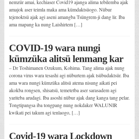
nemzür amai, kechiaser Covid19 ajanga alima tebilemba ajak
amajok aser teimla maka ama kümdaktsüogo. Nübur
tejenoktsü ajak agi aseni amangba Tsüngrem-ji dang lir. Iba
ama mapang ka nung Laishirtem […]
COVID-19 wara nungi
kümzüka alitsü lenmang kar
– Dr Toshimanen Ozukum, Kohima. Tang alima ajak nung
corona virus wara tesashi agi nüburtem ajak tsübudaktsür. Iba
ama wara nungi kümzüka alitsü atema nisung aikati pei
akokba rongsen, shisatsü, temetetba aser sarasadem agi
yariteba arudagi. Iba asoshi nübur ajak dang kanga tang pelar.
Tongtipangsa iba tongpang nung nokdaker WALUNIR
kwikati pei takum agi tenlaogo, […]
Covid-19 wara Lockdown