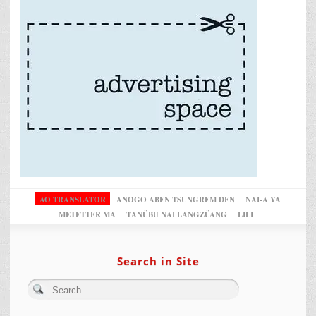
AO TRANSLATOR
ANOGO ABEN TSUNGREM DEN
NAI-A YA
METETTER MA
TANÜBU NAI LANGZÜANG
LILI
Search in Site