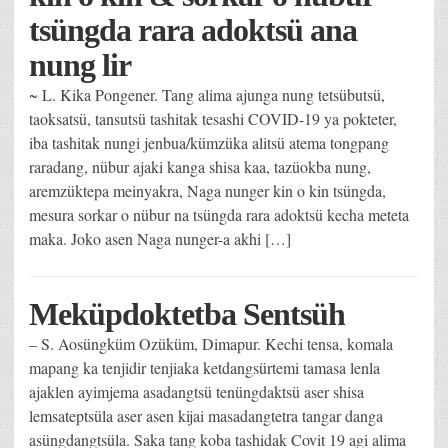
tsüngda rara adoktsü ana
nung lir
~ L. Kika Pongener. Tang alima ajunga nung tetsübutsü,
taoksatsü, tansutsü tashitak tesashi COVID-19 ya pokteter,
iba tashitak nungi jenbua/kümzüka alitsü atema tongpang
raradang, nübur ajaki kanga shisa kaa, tazüokba nung,
aremzüktepa meinyakra, Naga nunger kin o kin tsüngda,
mesura sorkar o nübur na tsüngda rara adoktsü kecha meteta
maka. Joko asen Naga nunger-a akhi […]
Meküpdoktetba Sentsüh
– S. Aosüngküm Ozüküm, Dimapur. Kechi tensa, komala
mapang ka tenjidir tenjiaka ketdangsürtemi tamasa lenla
ajaklen ayimjema asadangtsü tenüngdaktsü aser shisa
lemsateptsüla aser asen kijai masadangtetra tangar danga
asüngdangtsüla. Saka tang koba tashidak Covit 19 agi alima