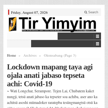
Friday, August 07, 2026
Search
Home
»
Archives
»
Olemsabang (Page 3)
Lockdown mapang taya agi
ojala anati jabaso tepseta
achi: Covid-19
~ Wati Longchar, Serampore. Tejen Lai, Chubatem kaket
nungji, tetsü anati jabaso ka tepseter soa achiba, aser ano ka
achitsü asoshi miimadoker raratepba tesüngmangtsü otsü ka