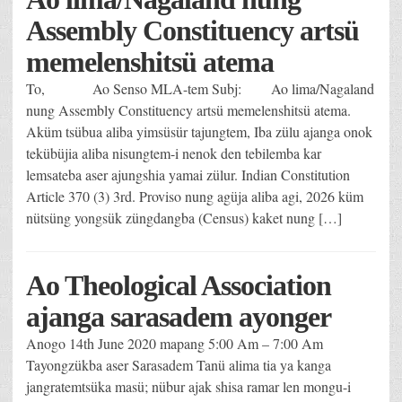
Assembly Constituency artsü
memelenshitsü atema
To, Ao Senso MLA-tem Subj: Ao lima/Nagaland
nung Assembly Constituency artsü memelenshitsü atema.
Aküm tsübua aliba yimsüsür tajungtem, Iba zülu ajanga onok
tekübüjia aliba nisungtem-i nenok den tebilemba kar
lemsateba aser ajungshia yamai zülur. Indian Constitution
Article 370 (3) 3rd. Proviso nung agüja aliba agi, 2026 küm
nütsüng yongsük züngdangba (Census) kaket nung […]
Ao Theological Association
ajanga sarasadem ayonger
Anogo 14th June 2020 mapang 5:00 Am – 7:00 Am
Tayongzükba aser Sarasadem Tanü alima tia ya kanga
jangratemtsüka masü; nübur ajak shisa ramar len mongu-i