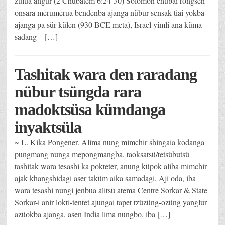
zülua angur (2 Chubatem 6:24-30) Solomon chubai rongsen
onsara merumerua bendenba ajanga nübur sensak tiai yokba
ajanga pa sür külen (930 BCE meta), Israel yimli ana küma
sadang – […]
Tashitak wara den raradang
nübur tsüngda rara
madoktsüsa kümdanga
inyaktsüla
~ L. Kika Pongener. Alima nung mimchir shingaia kodanga
pungmang nunga mepongmangba, taoksatsü/tetsübutsü
tashitak wara tesashi ka pokteter, anung küpok aliba mimchir
ajak khangshidagi aser taküm aika samadagi. Aji oda, iba
wara tesashi nungi jenbua alitsü atema Centre Sorkar & State
Sorkar-i anir lokti-tentet ajungai tapet tzüzüng-ozüng yanglur
azüokba ajanga, asen India lima nungbo, iba […]