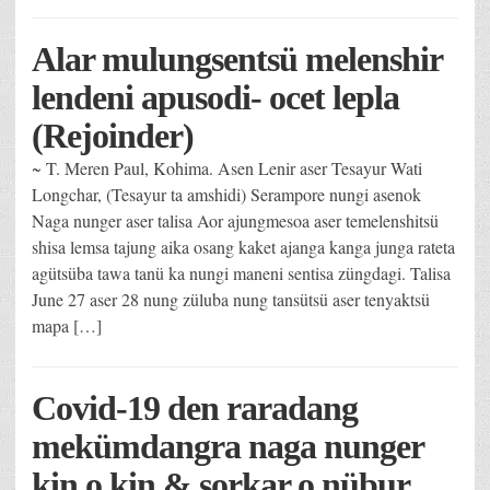
Alar mulungsentsü melenshir
lendeni apusodi- ocet lepla
(Rejoinder)
~ T. Meren Paul, Kohima. Asen Lenir aser Tesayur Wati
Longchar, (Tesayur ta amshidi) Serampore nungi asenok
Naga nunger aser talisa Aor ajungmesoa aser temelenshitsü
shisa lemsa tajung aika osang kaket ajanga kanga junga rateta
agütsüba tawa tanü ka nungi maneni sentisa züngdagi. Talisa
June 27 aser 28 nung züluba nung tansütsü aser tenyaktsü
mapa […]
Covid-19 den raradang
mekümdangra naga nunger
kin o kin & sorkar o nübur