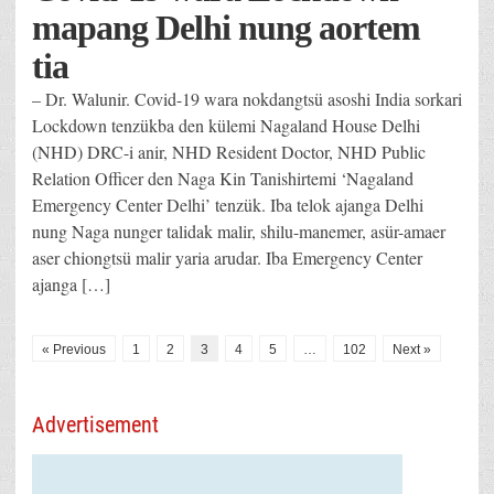
mapang Delhi nung aortem
tia
– Dr. Walunir. Covid-19 wara nokdangtsü asoshi India sorkari
Lockdown tenzükba den külemi Nagaland House Delhi
(NHD) DRC-i anir, NHD Resident Doctor, NHD Public
Relation Officer den Naga Kin Tanishirtemi ‘Nagaland
Emergency Center Delhi’ tenzük. Iba telok ajanga Delhi
nung Naga nunger talidak malir, shilu-manemer, asür-amaer
aser chiongtsü malir yaria arudar. Iba Emergency Center
ajanga […]
« Previous
1
2
3
4
5
…
102
Next »
Advertisement