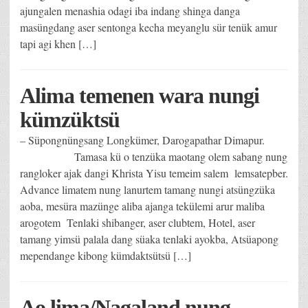
ajungalen menashia odagi iba indang shinga danga
masüngdang aser sentonga kecha meyanglu sür tenük amur
tapi agi khen […]
Alima temenen wara nungi
kümzüktsü
– Süpongnüngsang Longkümer, Darogapathar Dimapur.
Tamasa kü o tenzüka maotang olem sabang nung
rangloker ajak dangi Khrista Yisu temeim salem lemsatepber.
Advance limatem nung lanurtem tamang nungi atsüngzüka
aoba, mesüra mazünge aliba ajanga tekülemi arur maliba
arogotem Tenlaki shibanger, aser clubtem, Hotel, aser
tamang yimsü palala dang süaka tenlaki ayokba, Atsüapong
mependange kibong kümdaktsütsü […]
Ao lima/Nagaland nung